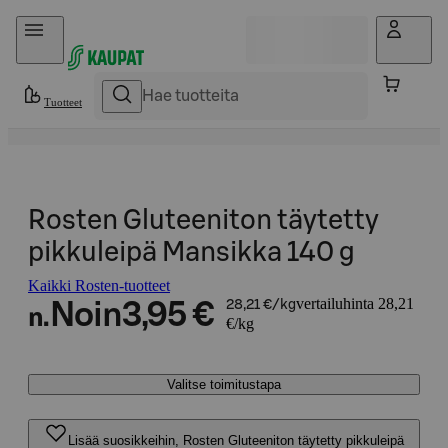
Hyppää sisältöön
Tuotteet
Rosten Gluteeniton täytetty
pikkuleipä Mansikka 140 g
Kaikki Rosten-tuotteet
vertailuhinta 28,21
Noin
3,95 €
28,21 €/kg
n.
€/kg
Valitse toimitustapa
Lisää suosikkeihin, Rosten Gluteeniton täytetty pikkuleipä