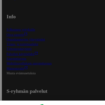
Info
S-Business yrityksille
Oiva-raportit
Osuuskauppojen yhteystiedot
Tilaus- ja toimitusehdot
Tietosuojakäytäntö
Palvelun käyttöehdot
Saavutettavuus
Mobiilisovelluksen saavutettavuus
Mainostajalle
Muuta evästeasetuksia
S-ryhmän palvelut
S-ryhmä