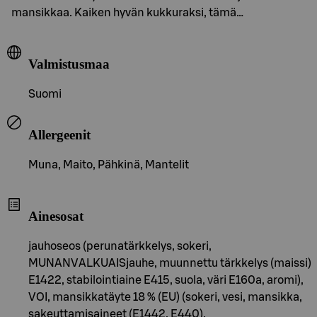
mansikkaa. Kaiken hyvän kukkuraksi, tämä…
Valmistusmaa
Suomi
Allergeenit
Muna, Maito, Pähkinä, Mantelit
Ainesosat
jauhoseos (perunatärkkelys, sokeri,
MUNANVALKUAISjauhe, muunnettu tärkkelys (maissi)
E1422, stabilointiaine E415, suola, väri E160a, aromi),
VOI, mansikkatäyte 18 % (EU) (sokeri, vesi, mansikka,
sakeuttamisaineet (E1442, E440),