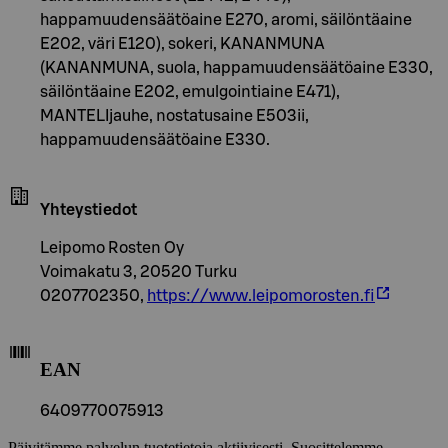
happamuudensäätöaine E270, aromi, säilöntäaine
E202, väri E120), sokeri, KANANMUNA
(KANANMUNA, suola, happamuudensäätöaine E330,
säilöntäaine E202, emulgointiaine E471),
MANTELIjauhe, nostatusaine E503ii,
happamuudensäätöaine E330.
Yhteystiedot
Leipomo Rosten Oy
Voimakatu 3, 20520 Turku
0207702350,
https://www.leipomorosten.fi
EAN
6409770075913
Päivitämme palvelun tuotetietoja aktiivisesti. Suosittelemme