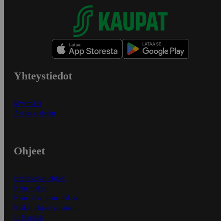
Yhteystiedot
Myymälät
Asiakaspalvelu
Ohjeet
Ensitilaajan ohjeet
Näin maksat
Näin tilaat ja muokkaat
Kaikki ohjeet ja vinkit
In English