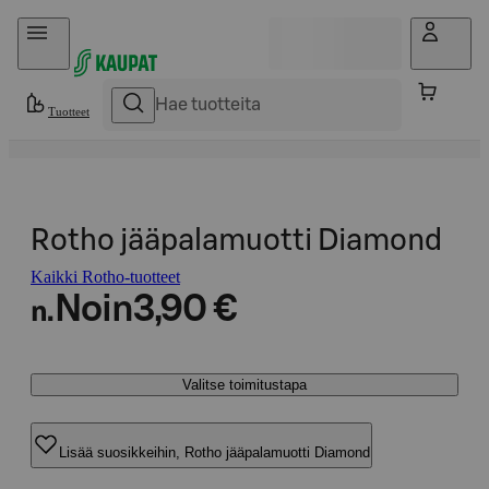
Hyppää sisältöön
Tuotteet
Rotho jääpalamuotti Diamond
Kaikki Rotho-tuotteet
Noin
3,90 €
n.
Valitse toimitustapa
Lisää suosikkeihin, Rotho jääpalamuotti Diamond