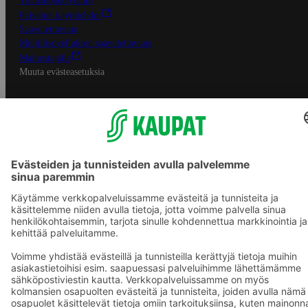
Tietosuojakäytäntö
Palvelun käyttöehdot
Saavutettavuus
Mobiilisovelluksen saavutettavuus
Mainostajalle
Muuta evästeasetuksia
S-ryhmän palvelut
S-ryhmä
Asiakasomistajuus
Yhteishyvä Ruoka -sovellus
S-ostoslista -sovellus
Prisma.fi
Sokos.fi
S-Pankki
Yhteishyvä
Sokos Hotels
Raflaamo