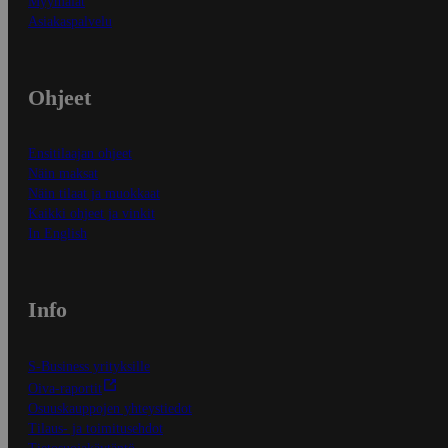
Myymälät
Asiakaspalvelu
Ohjeet
Ensitilaajan ohjeet
Näin maksat
Näin tilaat ja muokkaat
Kaikki ohjeet ja vinkit
In English
Info
S-Business yrityksille
Oiva-raportit
Osuuskauppojen yhteystiedot
Tilaus- ja toimitusehdot