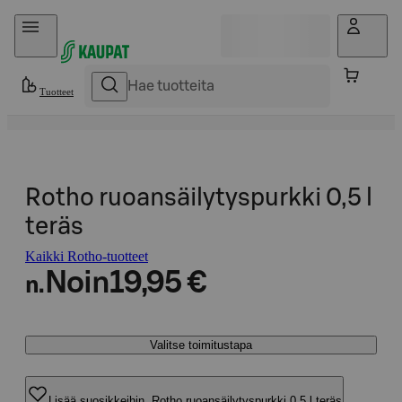
Hyppää sisältöön
Tuotteet
Rotho ruoansäilytyspurkki 0,5 l
teräs
Kaikki Rotho-tuotteet
Noin
19,95 €
n.
Valitse toimitustapa
Lisää suosikkeihin, Rotho ruoansäilytyspurkki 0,5 l teräs