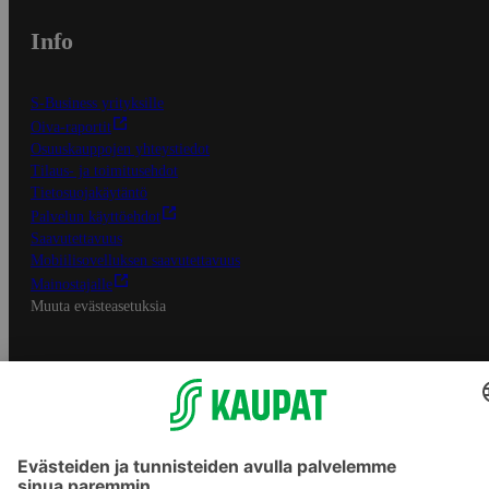
Info
S-Business yrityksille
Oiva-raportit
Osuuskauppojen yhteystiedot
Tilaus- ja toimitusehdot
Tietosuojakäytäntö
Palvelun käyttöehdot
Saavutettavuus
Mobiilisovelluksen saavutettavuus
Mainostajalle
Muuta evästeasetuksia
S-ryhmän palvelut
S-ryhmä
Asiakasomistajuus