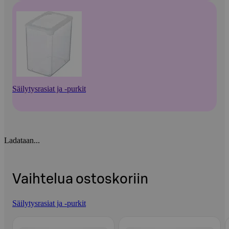
Säilytysrasiat ja -purkit
Ladataan...
Vaihtelua ostoskoriin
Säilytysrasiat ja -purkit
Ohita listaus