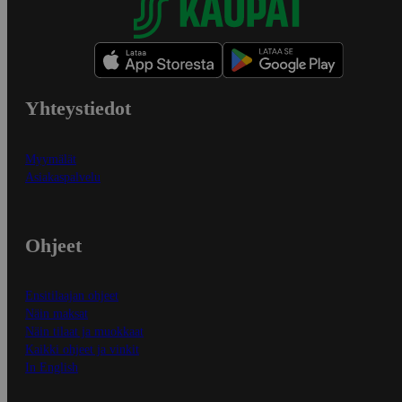
Yhteystiedot
Myymälät
Asiakaspalvelu
Ohjeet
Ensitilaajan ohjeet
Näin maksat
Näin tilaat ja muokkaat
Kaikki ohjeet ja vinkit
In English