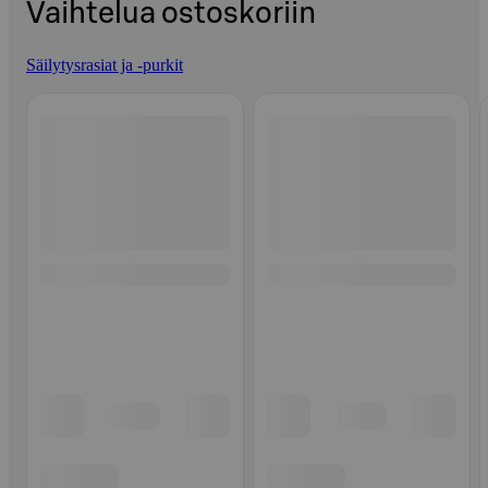
Vaihtelua ostoskoriin
Säilytysrasiat ja -purkit
Ohita listaus