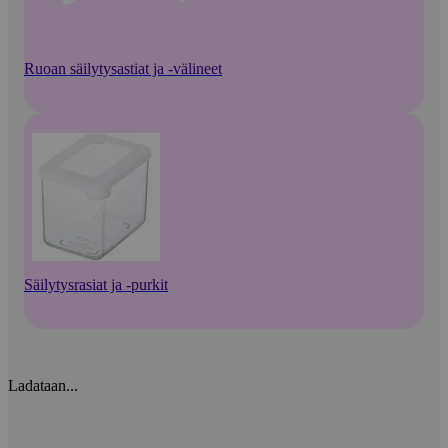
Ruoan säilytysastiat ja -välineet
Säilytysrasiat ja -purkit
Ladataan...