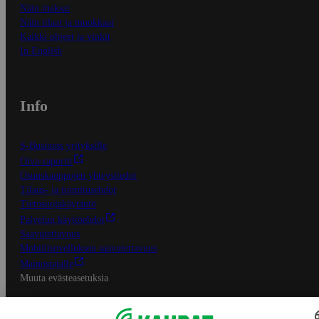
Näin maksat
Näin tilaat ja muokkaat
Kaikki ohjeet ja vinkit
In English
Info
S-Business yrityksille
Oiva-raportit
Osuuskauppojen yhteystiedot
Tilaus- ja toimitusehdot
Tietosuojakäytäntö
Palvelun käyttöehdot
Saavutettavuus
Mobiilisovelluksen saavutettavuus
Mainostajalle
Muuta evästeasetuksia