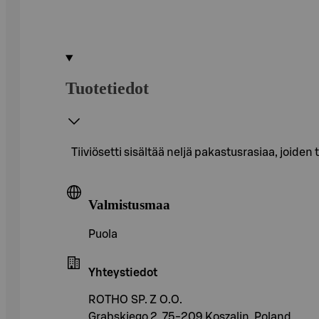
Tuotetiedot
Tiiviösetti sisältää neljä pakastusrasiaa, joiden
Valmistusmaa
Puola
Yhteystiedot
ROTHO SP. Z O.O.
Grabskiego 2, 75-209 Koszalin, Poland