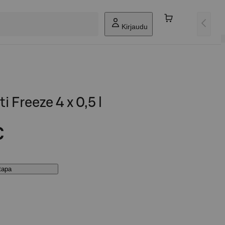
Kirjaudu
i Freeze 4 x 0,5 l
€
stapa