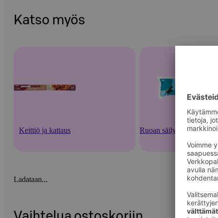
Katso myös
Keittiö ja kattaus
Ruoan säilytysastiat ja -v
Ladataan...
Vaihtelua ostoskoriin