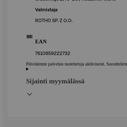
Valmistaja
ROTHO SP. Z O.O.
EAN
7610859222732
Päivitämme palvelun tuotetietoja aktiivisesti. Suositte
Sijainti myymälässä