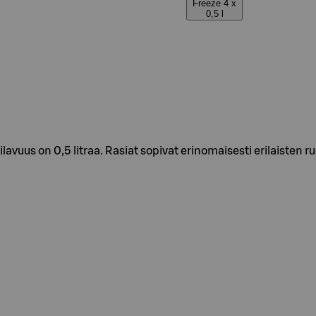
Freeze 4 x
0,5 l
 tilavuus on 0,5 litraa. Rasiat sopivat erinomaisesti erilaiste