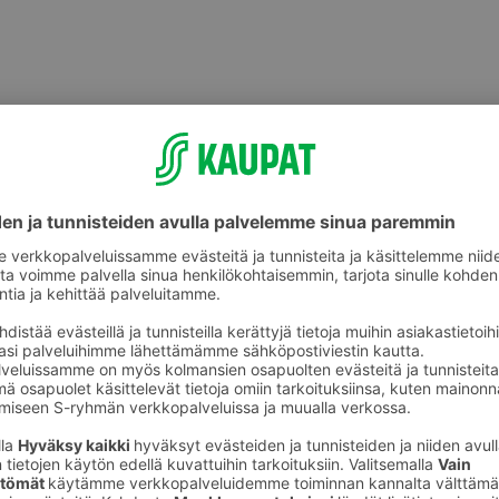
älineet
Säilytysrasiat ja -purkit