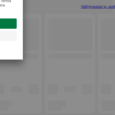
Säilytysrasiat ja -pur