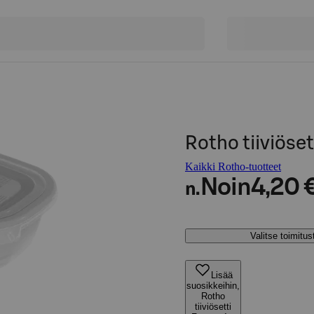
Rotho tiiviösett
Kaikki Rotho-tuotteet
Noin
4,20 
n.
Valitse toimitu
Lisää
suosikkeihin,
Rotho
tiiviösetti