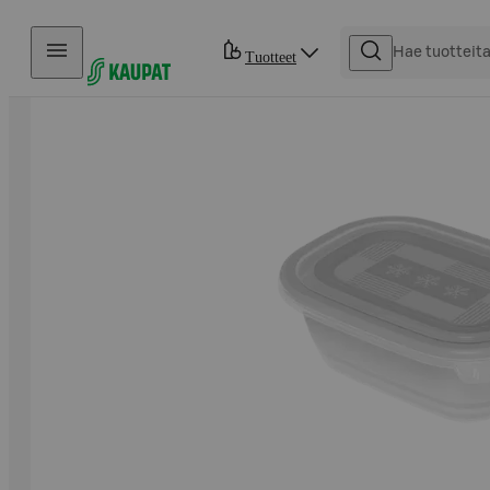
Hyppää sisältöön
Tuotteet