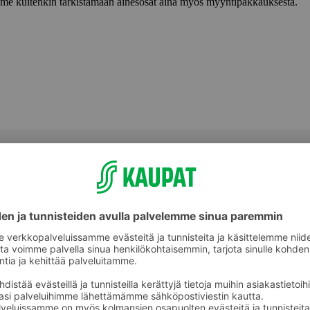
lemme kuitenkin tarkistamaan ainesosat aina myös myyntipakkauksesta.