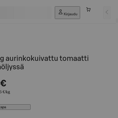
Kirjaudu
kg aurinkokuivattu tomaatti
öljyssä
 €
86 €/kg
stapa