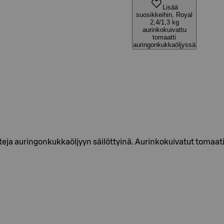
Lisää
suosikkeihin, Royal
2,4/1,3 kg
aurinkokuivattu
tomaatti
auringonkukkaöljyssä
teja auringonkukkaöljyyn säilöttyinä. Aurinkokuivatut tomaati