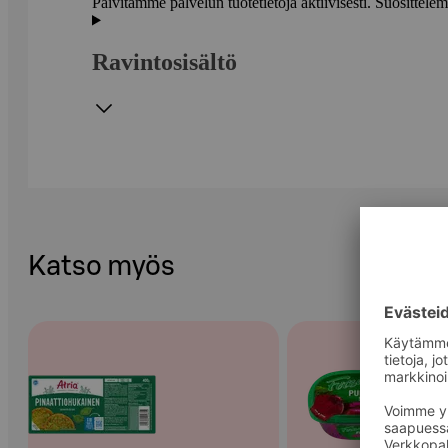
Päivitämme palvelun tuotetietoja aktiivisesti. Suositte
Ravintosisältö
Katso myös