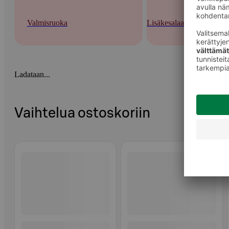
Valmisruoka
Lisäkesalaatit ja tuorepas
Ladataan...
Vaihtelua ostoskoriin
Ohita listaus