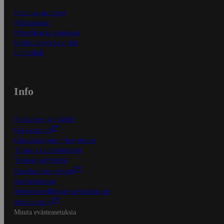
Ensitilaajan ohjeet
Näin maksat
Näin tilaat ja muokkaat
Kaikki ohjeet ja vinkit
In English
Info
S-Business yrityksille
Oiva-raportit
Osuuskauppojen yhteystiedot
Tilaus- ja toimitusehdot
Tietosuojakäytäntö
Palvelun käyttöehdot
Saavutettavuus
Mobiilisovelluksen saavutettavuus
Mainostajalle
Muuta evästeasetuksia