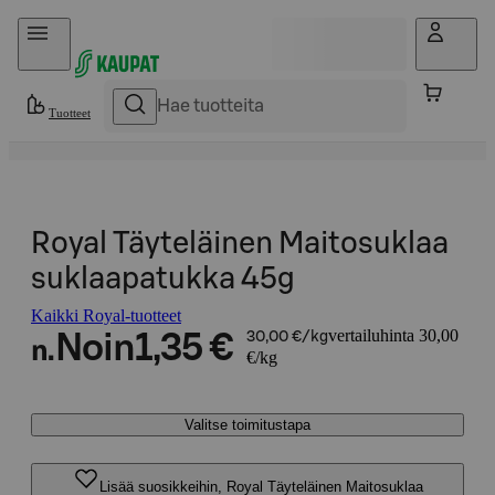
Hyppää sisältöön
Tuotteet
Royal Täyteläinen Maitosuklaa
suklaapatukka 45g
Kaikki Royal-tuotteet
vertailuhinta 30,00
Noin
1,35 €
30,00 €/kg
n.
€/kg
Valitse toimitustapa
Lisää suosikkeihin, Royal Täyteläinen Maitosuklaa