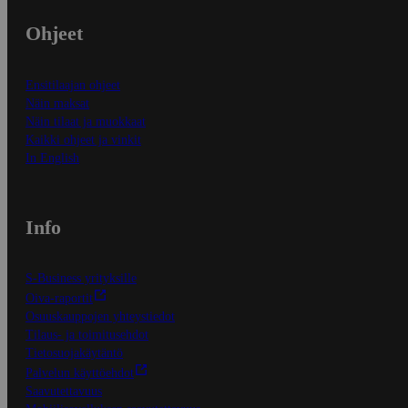
Ohjeet
Ensitilaajan ohjeet
Näin maksat
Näin tilaat ja muokkaat
Kaikki ohjeet ja vinkit
In English
Info
S-Business yrityksille
Oiva-raportit
Osuuskauppojen yhteystiedot
Tilaus- ja toimitusehdot
Tietosuojakäytäntö
Palvelun käyttöehdot
Saavutettavuus