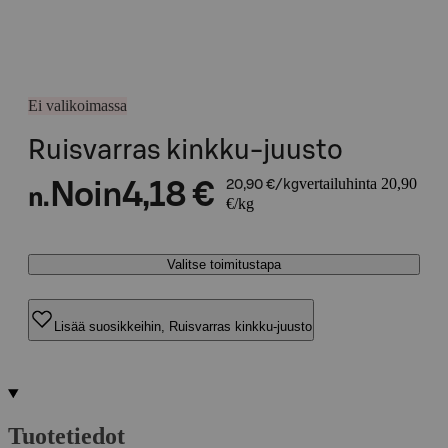
Ei valikoimassa
Ruisvarras kinkku-juusto
vertailuhinta 20,90
Noin
4,18 €
20,90 €/kg
n.
€/kg
Valitse toimitustapa
Lisää suosikkeihin, Ruisvarras kinkku-juusto
Tuotetiedot