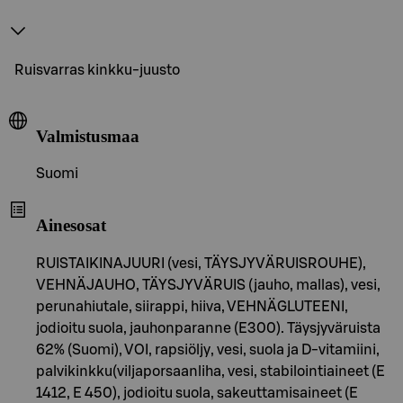
Ruisvarras kinkku-juusto
Valmistusmaa
Suomi
Ainesosat
RUISTAIKINAJUURI (vesi, TÄYSJYVÄRUISROUHE),
VEHNÄJAUHO, TÄYSJYVÄRUIS (jauho, mallas), vesi,
perunahiutale, siirappi, hiiva, VEHNÄGLUTEENI,
jodioitu suola, jauhonparanne (E300). Täysjyväruista
62% (Suomi), VOI, rapsiöljy, vesi, suola ja D-vitamiini,
palvikinkku(viljaporsaanliha, vesi, stabilointiaineet (E
1412, E 450), jodioitu suola, sakeuttamisaineet (E