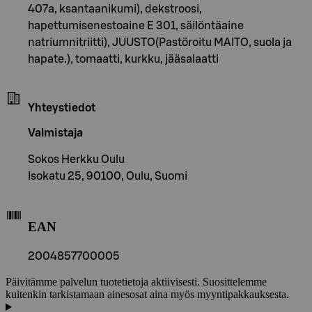
407a, ksantaanikumi), dekstroosi,
hapettumisenestoaine E 301, säilöntäaine
natriumnitriitti), JUUSTO(Pastöroitu MAITO, suola ja
hapate.), tomaatti, kurkku, jääsalaatti
Yhteystiedot
Valmistaja
Sokos Herkku Oulu
Isokatu 25, 90100, Oulu, Suomi
EAN
2004857700005
Päivitämme palvelun tuotetietoja aktiivisesti. Suosittelemme
kuitenkin tarkistamaan ainesosat aina myös myyntipakkauksesta.