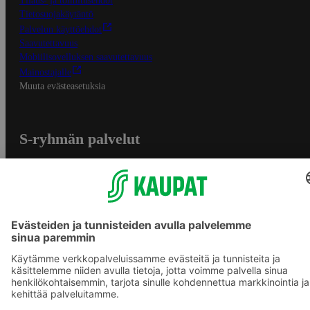
Tilaus- ja toimitusehdot
Tietosuojakäytäntö
Palvelun käyttöehdot
Saavutettavuus
Mobiilisovelluksen saavutettavuus
Mainostajalle
Muuta evästeasetuksia
S-ryhmän palvelut
S-ryhmä
Asiakasomistajuus
Yhteishyvä Ruoka -sovellus
S-ostoslista -sovellus
Prisma.fi
Sokos.fi
S-Pankki
Yhteishyvä
Sokos Hotels