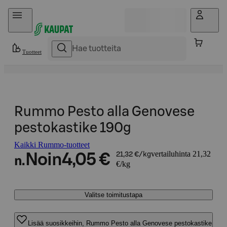
Hyppää sisältöön
Tuotteet
Rummo Pesto alla Genovese
pestokastike 190g
Kaikki Rummo-tuotteet
vertailuhinta 21,32
Noin
4,05 €
21,32 €/kg
n.
€/kg
Valitse toimitustapa
Lisää suosikkeihin, Rummo Pesto alla Genovese pestokastike