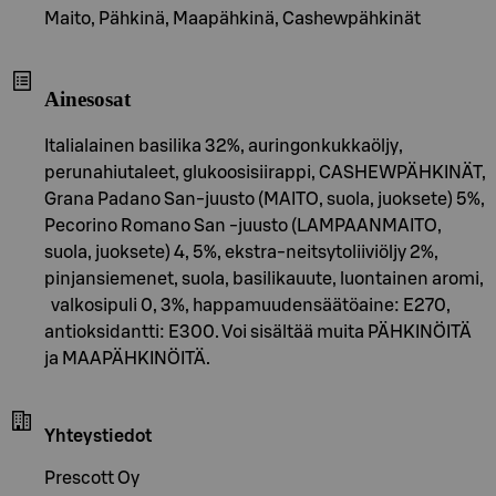
Maito, Pähkinä, Maapähkinä, Cashewpähkinät
Ainesosat
Italialainen basilika 32%, auringonkukkaöljy,
perunahiutaleet, glukoosisiirappi, CASHEWPÄHKINÄT,
Grana Padano San-juusto (MAITO, suola, juoksete) 5%,
Pecorino Romano San -juusto (LAMPAANMAITO,
suola, juoksete) 4, 5%, ekstra-neitsytoliiviöljy 2%,
pinjansiemenet, suola, basilikauute, luontainen aromi,
valkosipuli 0, 3%, happamuudensäätöaine: E270,
antioksidantti: E300. Voi sisältää muita PÄHKINÖITÄ
ja MAAPÄHKINÖITÄ.
Yhteystiedot
Prescott Oy