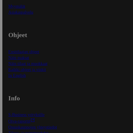
Myymälät
Asiakaspalvelu
Ohjeet
Ensitilaajan ohjeet
Näin maksat
Näin tilaat ja muokkaat
Kaikki ohjeet ja vinkit
In English
Info
S-Business yrityksille
Oiva-raportit
Osuuskauppojen yhteystiedot