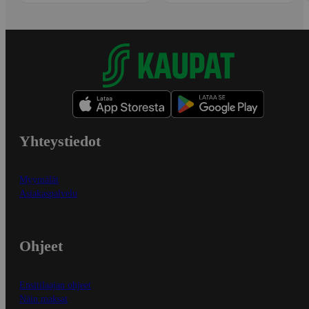
Yhteystiedot
Myymälät
Asiakaspalvelu
Ohjeet
Ensitilaajan ohjeet
Näin maksat