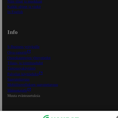
Näin tilaat ja muokkaat
Kaikki ohjeet ja vinkit
In English
Info
S-Business yrityksille
Oiva-raportit
Osuuskauppojen yhteystiedot
Tilaus- ja toimitusehdot
Tietosuojakäytäntö
Palvelun käyttöehdot
Saavutettavuus
Mobiilisovelluksen saavutettavuus
Mainostajalle
Muuta evästeasetuksia
S-ryhmän palvelut