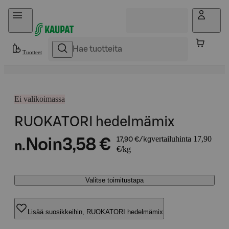
Hyppää sisältöön
Tuotteet
Ei valikoimassa
RUOKATORI hedelmämix
vertailuhinta 17,90
Noin
3,58 €
17,90 €/kg
n.
€/kg
Valitse toimitustapa
Lisää suosikkeihin, RUOKATORI hedelmämix