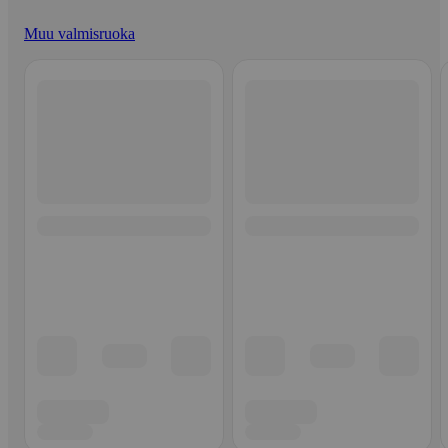
Muu valmisruoka
Ohita listaus