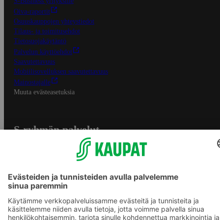
S-Business yrityksille
Oiva-raportit
Osuuskauppojen yhteystiedot
Tilaus- ja toimitusehdot
Tietosuojakäytäntö
Palvelun käyttöehdot
Saavutettavuus
Mobiilisovelluksen saavutettavuus
Mainostajalle
Muuta evästeasetuksia
S-ryhmän palvelut
S-ryhmä
Asiakasomistajuus
Yhteishyvä Ruoka -sovellus
S-ostoslista -sovellus
Prisma.fi
Sokos.fi