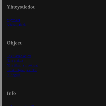
Yhteystiedot
Myymälät
Asiakaspalvelu
Ohjeet
Ensitilaajan ohjeet
Näin maksat
Näin tilaat ja muokkaat
Kaikki ohjeet ja vinkit
In English
Info