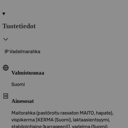
Tuotetiedot
IP Vadelmarahka
Valmistusmaa
Suomi
Ainesosat
Maitorahka (pastöroitu rasvaton MAITO, hapate),
vispikerma [KERMA (Suomi), laktaasientsyymi,
stabilointiaine (karrageeni)], vadelma (Suomi),