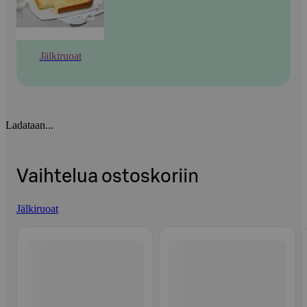
Jälkiruoat
Ladataan...
Vaihtelua ostoskoriin
Jälkiruoat
Ohita listaus