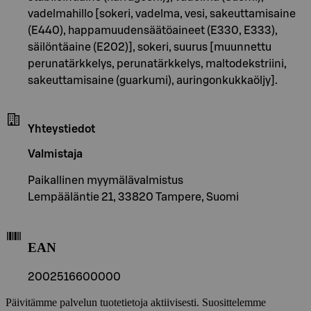
vadelmahillo [sokeri, vadelma, vesi, sakeuttamisaine
(E440), happamuudensäätöaineet (E330, E333),
säilöntäaine (E202)], sokeri, suurus [muunnettu
perunatärkkelys, perunatärkkelys, maltodekstriini,
sakeuttamisaine (guarkumi), auringonkukkaöljy].
Yhteystiedot
Valmistaja
Paikallinen myymälävalmistus
Lempääläntie 21, 33820 Tampere, Suomi
EAN
2002516600000
Päivitämme palvelun tuotetietoja aktiivisesti. Suosittelemme