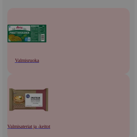
Valmisruoka
Valmisateriat ja -keitot