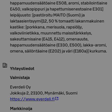
happamuudensäätöaine E508, aromi, stabilointiaine
E450, valkopippuri ja hapettumisenestoaine E301]
leipäjuusto: {pastöroitu MAITO (Suomi) ja
laktaasientsyymi}12, 50 % tomaatti lakanmakuinen
kastike: {porkkana, merisuola, rapsiöljy,
valkoviinietikka, muunnettu maissitärkkelys,
sakeuttamisaine (E415, E412), omenauute,
happamuudensäätöaine (E330, E500), lakka-aromi,
omena, säilöntäaine (E202) ja väri (E160a)} kurkuma.
Yhteystiedot
Valmistaja
Everdeli Oy
Jokikuja 2, 23100, Mynämäki, Suomi
https://www.everdeli.fi
Markkinoija