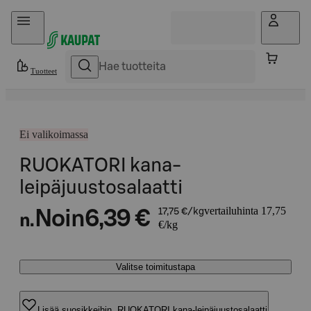
Hyppää sisältöön
Tuotteet
Ei valikoimassa
RUOKATORI kana-
leipäjuustosalaatti
vertailuhinta 17,75
Noin
6,39 €
17,75 €/kg
n.
€/kg
Valitse toimitustapa
Lisää suosikkeihin, RUOKATORI kana-leipäjuustosalaatti