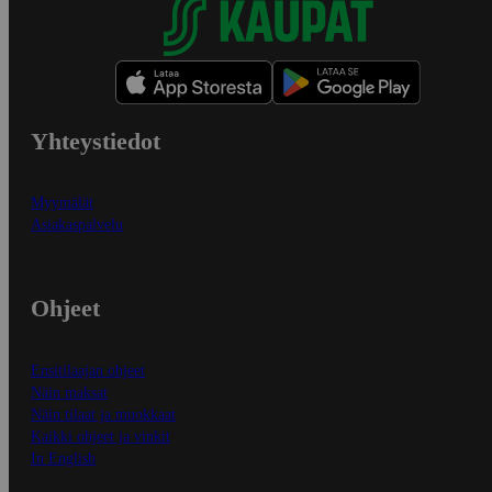
Yhteystiedot
Myymälät
Asiakaspalvelu
Ohjeet
Ensitilaajan ohjeet
Näin maksat
Näin tilaat ja muokkaat
Kaikki ohjeet ja vinkit
In English