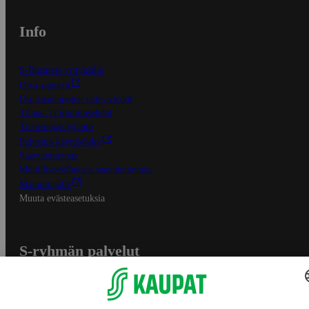
Info
S-Business yrityksille
Oiva-raportit
Osuuskauppojen yhteystiedot
Tilaus- ja toimitusehdot
Tietosuojakäytäntö
Palvelun käyttöehdot
Saavutettavuus
Mobiilisovelluksen saavutettavuus
Mainostajalle
Muuta evästeasetuksia
S-ryhmän palvelut
S-ryhmä
Asiakasomistajuus