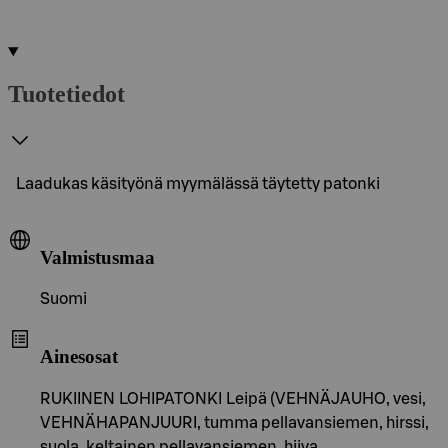
Tuotetiedot
Laadukas käsityönä myymälässä täytetty patonki
Valmistusmaa
Suomi
Ainesosat
RUKIINEN LOHIPATONKI Leipä (VEHNÄJAUHO, vesi,
VEHNÄHAPANJUURI, tumma pellavansiemen, hirssi,
suola, keltainen pellavansiemen, hiiva,