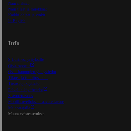
Näin maksat
Näin tilaat ja muokkaat
Kaikki ohjeet ja vinkit
In English
Info
S-Business yrityksille
Oiva-raportit
Osuuskauppojen yhteystiedot
Tilaus- ja toimitusehdot
Tietosuojakäytäntö
Palvelun käyttöehdot
Saavutettavuus
Mobiilisovelluksen saavutettavuus
Mainostajalle
Muuta evästeasetuksia