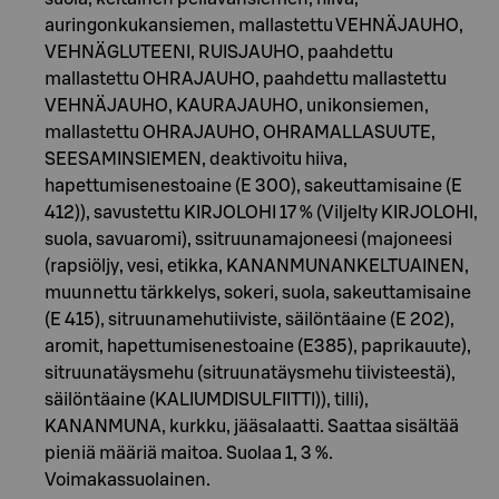
auringonkukansiemen, mallastettu VEHNÄJAUHO,
VEHNÄGLUTEENI, RUISJAUHO, paahdettu
mallastettu OHRAJAUHO, paahdettu mallastettu
VEHNÄJAUHO, KAURAJAUHO, unikonsiemen,
mallastettu OHRAJAUHO, OHRAMALLASUUTE,
SEESAMINSIEMEN, deaktivoitu hiiva,
hapettumisenestoaine (E 300), sakeuttamisaine (E
412)), savustettu KIRJOLOHI 17 % (Viljelty KIRJOLOHI,
suola, savuaromi), ssitruunamajoneesi (majoneesi
(rapsiöljy, vesi, etikka, KANANMUNANKELTUAINEN,
muunnettu tärkkelys, sokeri, suola, sakeuttamisaine
(E 415), sitruunamehutiiviste, säilöntäaine (E 202),
aromit, hapettumisenestoaine (E385), paprikauute),
sitruunatäysmehu (sitruunatäysmehu tiivisteestä),
säilöntäaine (KALIUMDISULFIITTI)), tilli),
KANANMUNA, kurkku, jääsalaatti. Saattaa sisältää
pieniä määriä maitoa. Suolaa 1, 3 %.
Voimakassuolainen.