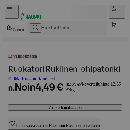
Hyppää sisältöön
Tuotteet
Ei valikoimassa
Ruokatori Rukiinen lohipatonki
Kaikki Ruokatori-tuotteet
vertailuhinta 12,65
Noin
4,49 €
12,65 €/kg
n.
€/kg
Valitse toimitustapa
Lisää suosikkeihin, Ruokatori Rukiinen lohipatonki