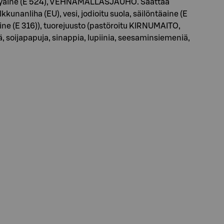
elyaine (E 524), VEHNÄMALLASJAUHO. Saattaa
anliha (EU), vesi, jodioitu suola, säilöntäaine (E
ine (E 316)), tuorejuusto (pastöroitu KIRNUMAITO,
, soijapapuja, sinappia, lupiinia, seesaminsiemeniä,