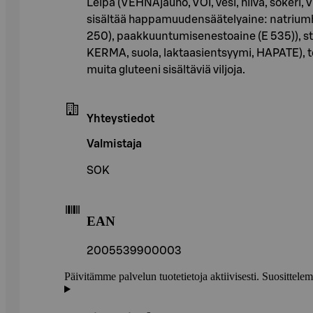
Leipä (VEHNÄjauho, VOI, vesi, hiiva, so
sisältää happamuudensäätelyaine: natriumhy
250), paakkuuntumisenestoaine (E 535)), sta
KERMA, suola, laktaasientsyymi, HAPATE), to
muita gluteeni sisältäviä viljoja.
Yhteystiedot
Valmistaja
SOK
EAN
2005539900003
Päivitämme palvelun tuotetietoja aktiivisesti. Suositte