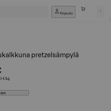
Kirjaudu
ukalkkuna pretzelsämpylä
€
63 €/kg
stapa