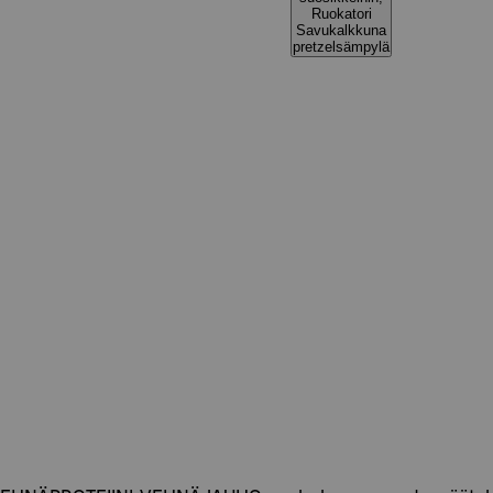
Ruokatori
Savukalkkuna
pretzelsämpylä