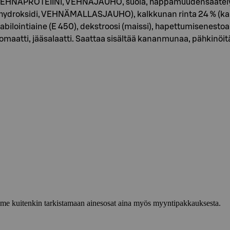
keri, VEHNÄPROTEIINI, VEHNÄJAUHO, suola, happamuudensäät
droksidi, VEHNÄMALLASJAUHO), kalkkunan rinta 24 % (kalkkun
bilointiaine (E 450), dekstroosi (maissi), hapettumisenestoa
maatti, jääsalaatti. Saattaa sisältää kananmunaa, pähkinöitä
lemme kuitenkin tarkistamaan ainesosat aina myös myyntipakkauksesta.