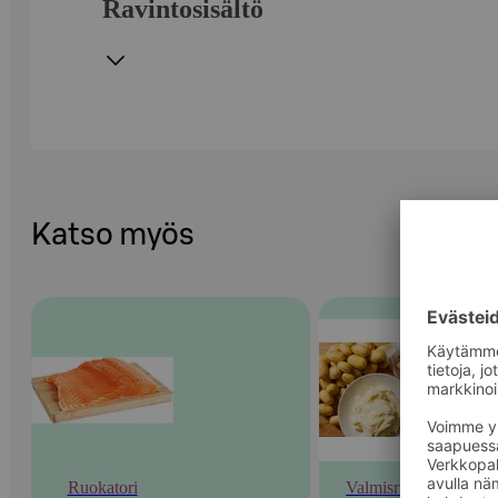
Ravintosisältö
Katso myös
Ruokatori
Valmisruoka