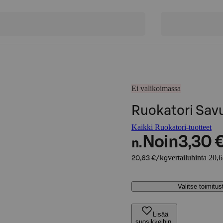
Ei valikoimassa
Ruokatori Sav
Kaikki Ruokatori-tuotteet
Noin
3,30 
n.
vertailuhinta 20,
20,63 €/kg
Valitse toimitu
Lisää
suosikkeihin,