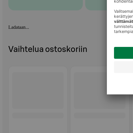
Ladataan...
Vaihtelua ostoskoriin
Ohita listaus