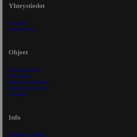
Yhteystiedot
Myymälät
Asiakaspalvelu
Ohjeet
Ensitilaajan ohjeet
Näin maksat
Näin tilaat ja muokkaat
Kaikki ohjeet ja vinkit
In English
Info
S-Business yrityksille