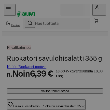
Hyppää sisältöön
Tuotteet
Ei valikoimassa
Ruokatori savulohisalatti 355 g
Kaikki Ruokatori-tuotteet
vertailuhinta 18,00
Noin
6,39 €
18,00 €/kg
n.
€/kg
Valitse toimitustapa
Lisää suosikkeihin, Ruokatori savulohisalatti 355 g