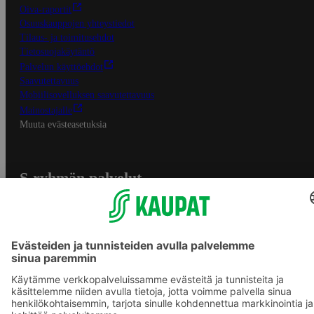
Oiva-raportit
Osuuskauppojen yhteystiedot
Tilaus- ja toimitusehdot
Tietosuojakäytäntö
Palvelun käyttöehdot
Saavutettavuus
Mobiilisovelluksen saavutettavuus
Mainostajalle
Muuta evästeasetuksia
S-ryhmän palvelut
S-ryhmä
Asiakasomistajuus
Yhteishyvä Ruoka -sovellus
S-ostoslista -sovellus
Prisma.fi
Sokos.fi
S-Pankki