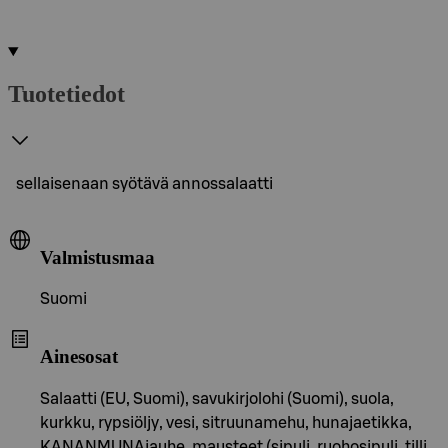
Tuotetiedot
sellaisenaan syötävä annossalaatti
Valmistusmaa
Suomi
Ainesosat
Salaatti (EU, Suomi), savukirjolohi (Suomi), suola,
kurkku, rypsiöljy, vesi, sitruunamehu, hunajaetikka,
KANANMUNAjauhe, mausteet (sipuli, ruohosipuli, tilli,