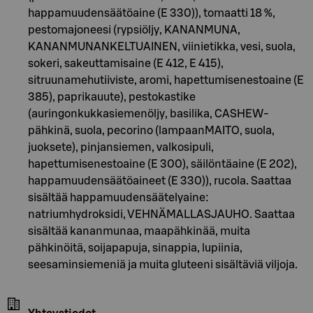
happamuudensäätöaine (E 330)), tomaatti 18 %,
pestomajoneesi (rypsiöljy, KANANMUNA,
KANANMUNANKELTUAINEN, viinietikka, vesi, suola,
sokeri, sakeuttamisaine (E 412, E 415),
sitruunamehutiiviste, aromi, hapettumisenestoaine (E
385), paprikauute), pestokastike
(auringonkukkasiemenöljy, basilika, CASHEW-
pähkinä, suola, pecorino (lampaanMAITO, suola,
juoksete), pinjansiemen, valkosipuli,
hapettumisenestoaine (E 300), säilöntäaine (E 202),
happamuudensäätöaineet (E 330)), rucola. Saattaa
sisältää happamuudensäätelyaine:
natriumhydroksidi, VEHNÄMALLASJAUHO. Saattaa
sisältää kananmunaa, maapähkinää, muita
pähkinöitä, soijapapuja, sinappia, lupiinia,
seesaminsiemeniä ja muita gluteeni sisältäviä viljoja.