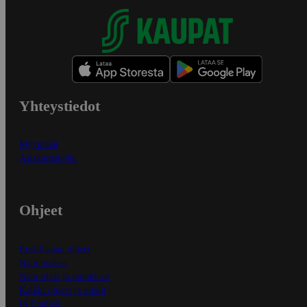
Yhteystiedot
Myymälät
Asiakaspalvelu
Ohjeet
Ensitilaajan ohjeet
Näin maksat
Näin tilaat ja muokkaat
Kaikki ohjeet ja vinkit
In English