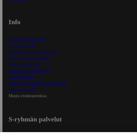
Info
S-Business yrityksille
Oiva-raportit
Osuuskauppojen yhteystiedot
Tilaus- ja toimitusehdot
Tietosuojakäytäntö
Palvelun käyttöehdot
Saavutettavuus
Mobiilisovelluksen saavutettavuus
Mainostajalle
Muuta evästeasetuksia
S-ryhmän palvelut