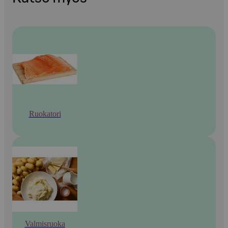
Ruokatori
Valmisruoka