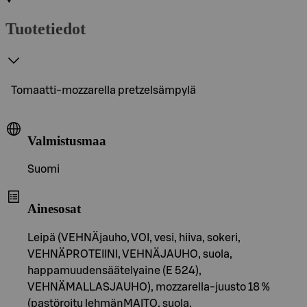
Tuotetiedot
Tomaatti-mozzarella pretzelsämpylä
Valmistusmaa
Suomi
Ainesosat
Leipä (VEHNÄjauho, VOI, vesi, hiiva, sokeri,
VEHNÄPROTEIINI, VEHNÄJAUHO, suola,
happamuudensäätelyaine (E 524),
VEHNÄMALLASJAUHO), mozzarella-juusto 18 %
(pastöroitu lehmänMAITO, suola,