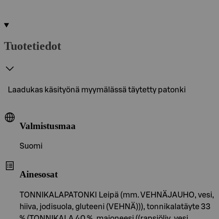
Tuotetiedot
Laadukas käsityönä myymälässä täytetty patonki
Valmistusmaa
Suomi
Ainesosat
TONNIKALAPATONKI Leipä (mm. VEHNÄJAUHO, vesi,
hiiva, jodisuola, gluteeni (VEHNÄ))), tonnikalatäyte 33
% (TONNIKALA 40 %, majoneesi ((rapsiöljy, vesi,