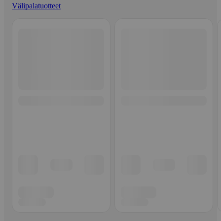
Välipalatuotteet
Ohita listaus