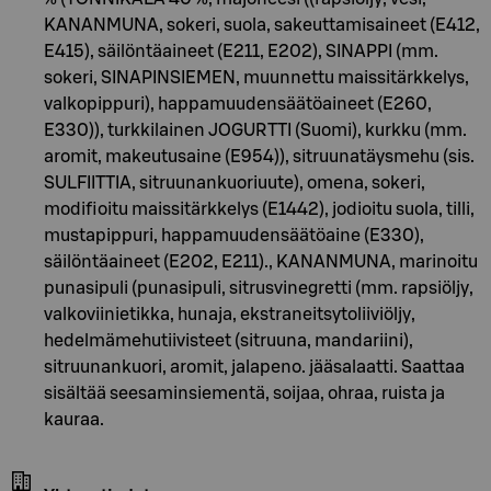
KANANMUNA, sokeri, suola, sakeuttamisaineet (E412,
E415), säilöntäaineet (E211, E202), SINAPPI (mm.
sokeri, SINAPINSIEMEN, muunnettu maissitärkkelys,
valkopippuri), happamuudensäätöaineet (E260,
E330)), turkkilainen JOGURTTI (Suomi), kurkku (mm.
aromit, makeutusaine (E954)), sitruunatäysmehu (sis.
SULFIITTIA, sitruunankuoriuute), omena, sokeri,
modifioitu maissitärkkelys (E1442), jodioitu suola, tilli,
mustapippuri, happamuudensäätöaine (E330),
säilöntäaineet (E202, E211)., KANANMUNA, marinoitu
punasipuli (punasipuli, sitrusvinegretti (mm. rapsiöljy,
valkoviinietikka, hunaja, ekstraneitsytoliiviöljy,
hedelmämehutiivisteet (sitruuna, mandariini),
sitruunankuori, aromit, jalapeno. jääsalaatti. Saattaa
sisältää seesaminsiementä, soijaa, ohraa, ruista ja
kauraa.