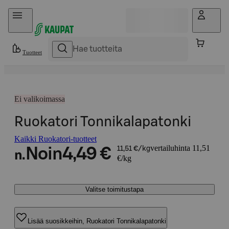
Hyppää sisältöön
Tuotteet
Ei valikoimassa
Ruokatori Tonnikalapatonki
Kaikki Ruokatori-tuotteet
vertailuhinta 11,51
Noin
4,49 €
11,51 €/kg
n.
€/kg
Valitse toimitustapa
Lisää suosikkeihin, Ruokatori Tonnikalapatonki