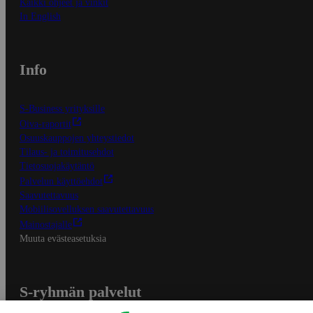
Kaikki ohjeet ja vinkit
In English
Info
S-Business yrityksille
Oiva-raportit
Osuuskauppojen yhteystiedot
Tilaus- ja toimitusehdot
Tietosuojakäytäntö
Palvelun käyttöehdot
Saavutettavuus
Mobiilisovelluksen saavutettavuus
Mainostajalle
Muuta evästeasetuksia
S-ryhmän palvelut