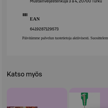
Mustainveljestenkuja 3 a 4, 20700 Turku
EAN
6419287129573
Päivitämme palvelun tuotetietoja aktiivisesti. Suositte
Katso myös