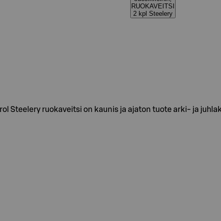
RUOKAVEITSI
2 kpl Steelery
ol Steelery ruokaveitsi on kaunis ja ajaton tuote arki- ja juhl