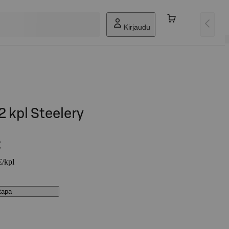
Kirjaudu
 kpl Steelery
€
€/kpl
stapa