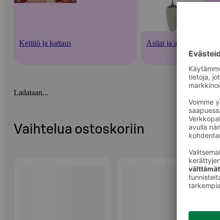
Keittiö ja kattaus
Astiat ja aterimet
Ladataan...
Vaihtelua ostoskoriin
Ohita listaus