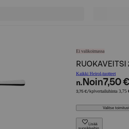
Ei valikoimassa
RUOKAVEITSI 2
Kaikki Heirol-tuotteet
Noin
7,50 
n.
vertailuhinta 3,75 
3,75 €/kpl
Valitse toimitu
Lisää
suosikkeihin,