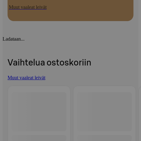
Muut vaaleat leivät
Ladataan...
Vaihtelua ostoskoriin
Muut vaaleat leivät
Ohita listaus