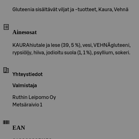
Gluteenia sisältävät viljat ja -tuotteet, Kaura, Vehnä
Ainesosat
KAURAhiutale ja lese (39, 5 %), vesi, VEHNÄgluteeni,
rypsiöljy, hiiva, jodioitu suola (1, 1 %), psyllium, sokeri.
Yhteystiedot
Valmistaja
Ruthin Leipomo Oy
Metsäraivio 1
EAN