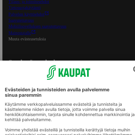
Tilaus- ja toimitusehdot
Tietosuojakäytäntö
Palvelun käyttöehdot
Saavutettavuus
Mobiilisovelluksen saavutettavuus
Mainostajalle
Muuta evästeasetuksia
S-ryhmän palvelut
S-ryhmä
Asiakasomistajuus
Yhteishyvä Ruoka -sovellus
S-ostoslista -sovellus
Prisma.fi
Sokos.fi
S-Pankki
Yhteishyvä
Sokos Hotels