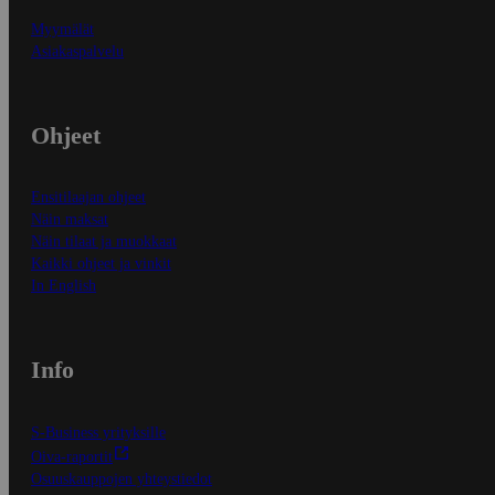
Myymälät
Asiakaspalvelu
Ohjeet
Ensitilaajan ohjeet
Näin maksat
Näin tilaat ja muokkaat
Kaikki ohjeet ja vinkit
In English
Info
S-Business yrityksille
Oiva-raportit
Osuuskauppojen yhteystiedot