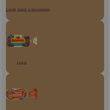
Leivät, keksit ja leivonnaiset
Leivät