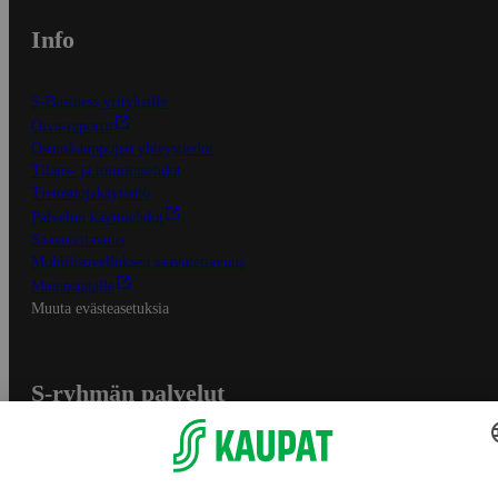
Info
S-Business yrityksille
Oiva-raportit
Osuuskauppojen yhteystiedot
Tilaus- ja toimitusehdot
Tietosuojakäytäntö
Palvelun käyttöehdot
Saavutettavuus
Mobiilisovelluksen saavutettavuus
Mainostajalle
Muuta evästeasetuksia
S-ryhmän palvelut
S-ryhmä
Asiakasomistajuus