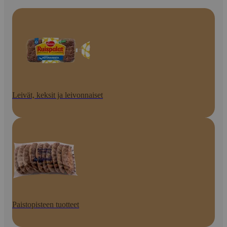
Leivät, keksit ja leivonnaiset
Paistopisteen tuotteet