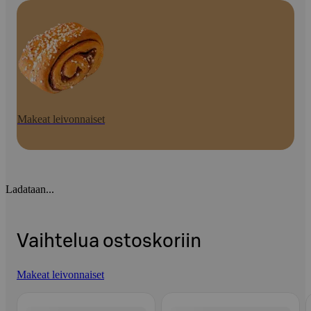
Makeat leivonnaiset
Ladataan...
Vaihtelua ostoskoriin
Makeat leivonnaiset
Ohita listaus