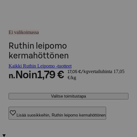
Ei valikoimassa
Ruthin leipomo
kermahöttönen
Kaikki Ruthin Leipomo -tuotteet
vertailuhinta 17,05
Noin
1,79 €
17,05 €/kg
n.
€/kg
Valitse toimitustapa
Lisää suosikkeihin, Ruthin leipomo kermahöttönen