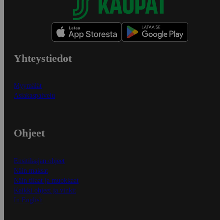
Yhteystiedot
Myymälät
Asiakaspalvelu
Ohjeet
Ensitilaajan ohjeet
Näin maksat
Näin tilaat ja muokkaat
Kaikki ohjeet ja vinkit
In English