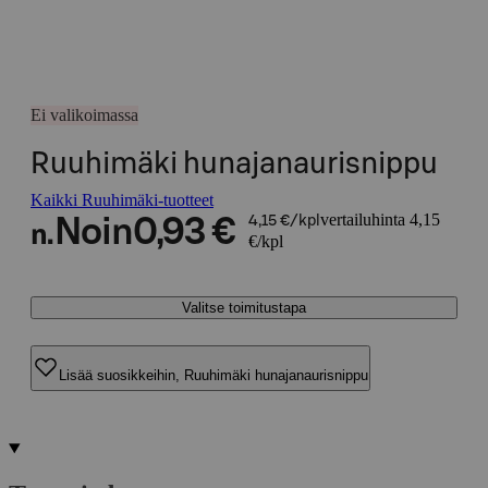
Ei valikoimassa
Ruuhimäki hunajanaurisnippu
Kaikki Ruuhimäki-tuotteet
vertailuhinta 4,15
Noin
0,93 €
4,15 €/kpl
n.
€/kpl
Valitse toimitustapa
Lisää suosikkeihin, Ruuhimäki hunajanaurisnippu