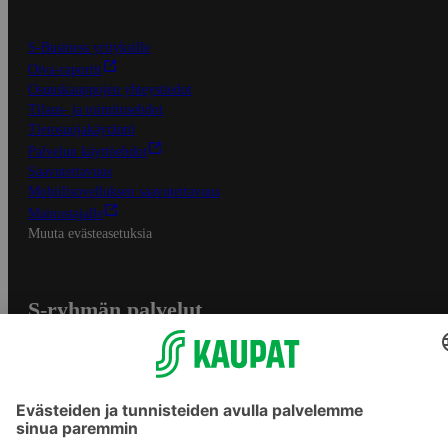
S-Business yrityksille
Oiva-raportit
Osuuskauppojen yhteystiedot
Tilaus- ja toimitusehdot
Tietosuojakäytäntö
Palvelun käyttöehdot
Saavutettavuus
Mobiilisovelluksen saavutettavuus
Mainostajalle
Muuta evästeasetuksia
S-ryhmän palvelut
S-ryhmä
Asiakasomistajuus
Yhteishyvä Ruoka -sovellus
S-ostoslista -sovellus