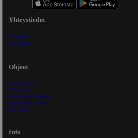
Yhteystiedot
Myymälät
Asiakaspalvelu
Ohjeet
Ensitilaajan ohjeet
Näin maksat
Näin tilaat ja muokkaat
Kaikki ohjeet ja vinkit
In English
Info