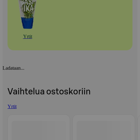
Yrtit
Ladataan...
Vaihtelua ostoskoriin
Yrtit
Ohita listaus