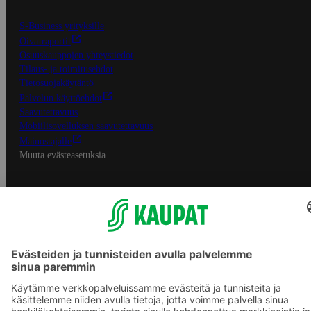
S-Business yrityksille
Oiva-raportit
Osuuskauppojen yhteystiedot
Tilaus- ja toimitusehdot
Tietosuojakäytäntö
Palvelun käyttöehdot
Saavutettavuus
Mobiilisovelluksen saavutettavuus
Mainostajalle
Muuta evästeasetuksia
S-ryhmän palvelut
S-ryhmä
Asiakasomistajuus
Yhteishyvä Ruoka -sovellus
S-ostoslista -sovellus
Prisma.fi