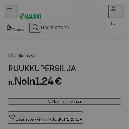
Hyppää sisältöön
Tuotteet
Ei valikoimassa
RUUKKUPERSILJA
Noin
1,24 €
n.
Valitse toimitustapa
Lisää suosikkeihin, RUUKKUPERSILJA