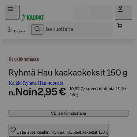
Hyppää sisältöön
Tuotteet
Ei valikoimassa
Ryhmä Hau kaakaokeksit 150 g
Kaikki Ryhmä Hau -tuotteet
vertailuhinta 19,67
Noin
2,95 €
19,67 €/kg
n.
€/kg
Valitse toimitustapa
Lisää suosikkeihin, Ryhmä Hau kaakaokeksit 150 g