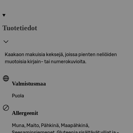
Tuotetiedot
Kaakaon makuisia keksejä, joissa pienten neliöiden
muotoisia kirjain- tai numerokuvioita.
Valmistusmaa
Puola
Allergeenit
Muna, Maito, Pähkinä, Maapähkinä,
Seesaminsiemenet, Gluteenia sisältävät viljat ja -