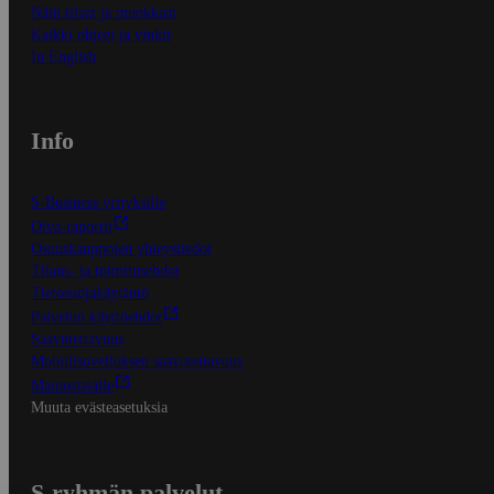
Näin tilaat ja muokkaat
Kaikki ohjeet ja vinkit
In English
Info
S-Business yrityksille
Oiva-raportit
Osuuskauppojen yhteystiedot
Tilaus- ja toimitusehdot
Tietosuojakäytäntö
Palvelun käyttöehdot
Saavutettavuus
Mobiilisovelluksen saavutettavuus
Mainostajalle
Muuta evästeasetuksia
S-ryhmän palvelut