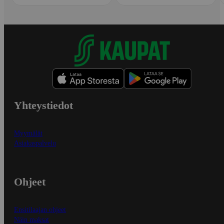
Yhteystiedot
Myymälät
Asiakaspalvelu
Ohjeet
Ensitilaajan ohjeet
Näin maksat