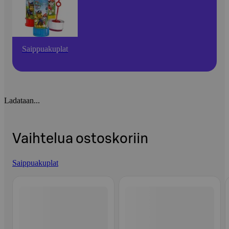
Saippuakuplat
Ladataan...
Vaihtelua ostoskoriin
Saippuakuplat
Ohita listaus