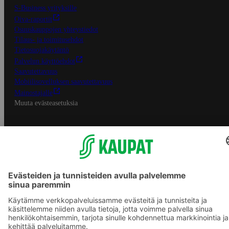
S-Business yrityksille
Oiva-raportit
Osuuskauppojen yhteystiedot
Tilaus- ja toimitusehdot
Tietosuojakäytäntö
Palvelun käyttöehdot
Saavutettavuus
Mobiilisovelluksen saavutettavuus
Mainostajalle
Muuta evästeasetuksia
S-ryhmän palvelut
S-ryhmä
Asiakasomistajuus
Yhteishyvä Ruoka -sovellus
S-ostoslista -sovellus
Prisma.fi
Sokos.fi