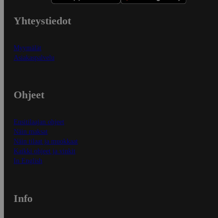
Yhteystiedot
Myymälät
Asiakaspalvelu
Ohjeet
Ensitilaajan ohjeet
Näin maksat
Näin tilaat ja muokkaat
Kaikki ohjeet ja vinkit
In English
Info