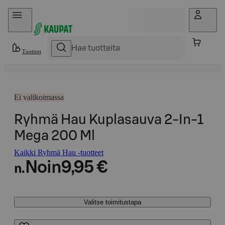
Hyppää sisältöön
Tuotteet
Ei valikoimassa
Ryhmä Hau Kuplasauva 2-In-1
Mega 200 Ml
Kaikki Ryhmä Hau -tuotteet
Noin
9,95 €
n.
Valitse toimitustapa