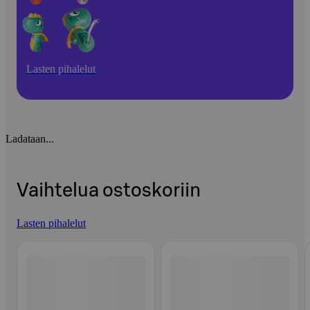
Lasten pihalelut
Ladataan...
Vaihtelua ostoskoriin
Lasten pihalelut
Ohita listaus