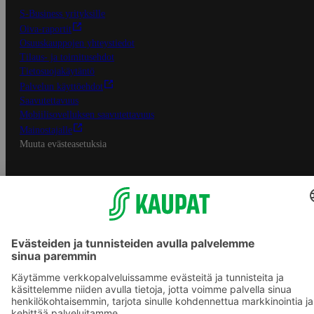
S-Business yrityksille
Oiva-raportit
Osuuskauppojen yhteystiedot
Tilaus- ja toimitusehdot
Tietosuojakäytäntö
Palvelun käyttöehdot
Saavutettavuus
Mobiilisovelluksen saavutettavuus
Mainostajalle
Muuta evästeasetuksia
S-ryhmän palvelut
S-ryhmä
Asiakasomistajuus
Yhteishyvä Ruoka -sovellus
S-ostoslista -sovellus
Prisma.fi