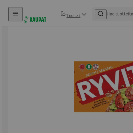
Hyppää sisältöön
Tuotteet