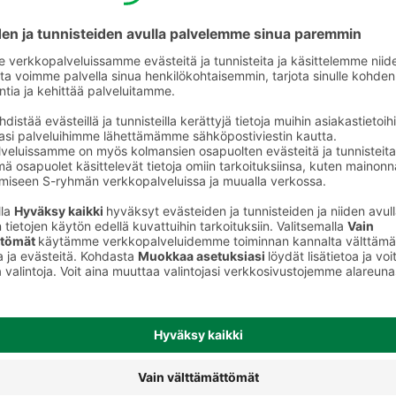
ja krutongit
Näkkileivät