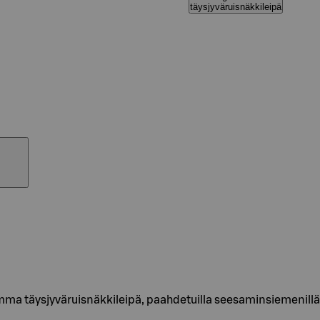
täysjyväruisnäkkileipä
mma täysjyväruisnäkkileipä, paahdetuilla seesaminsiemenillä.