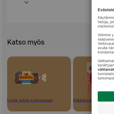
Katso myös
Leivät, keksit ja leivonnaiset
Näkkileivät, hapankorput 