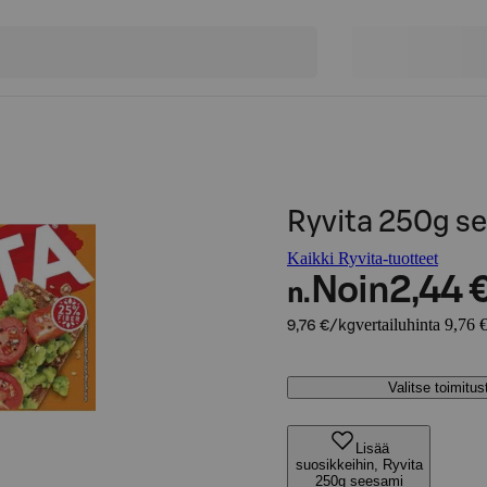
Ryvita 250g se
Kaikki Ryvita-tuotteet
Noin
2,44 
n.
vertailuhinta 9,76 
9,76 €/kg
Valitse toimitu
Lisää
suosikkeihin, Ryvita
250g seesami