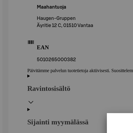
Maahantuoja
Haugen-Gruppen
Äyritie 12 C, 01510 Vantaa
EAN
5010265000382
Päivitämme palvelun tuotetietoja aktiivisesti. Suositte
Ravintosisältö
Sijainti myymälässä