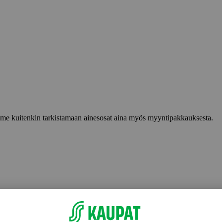
lemme kuitenkin tarkistamaan ainesosat aina myös myyntipakkauksesta.