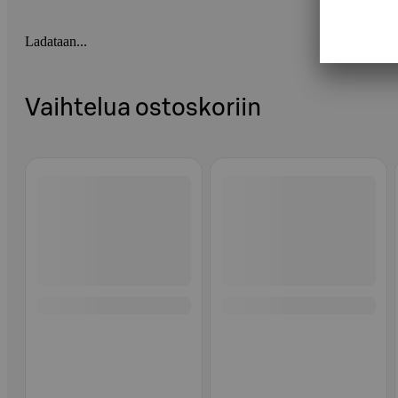
Ladataan...
Vaihtelua ostoskoriin
Ohita listaus