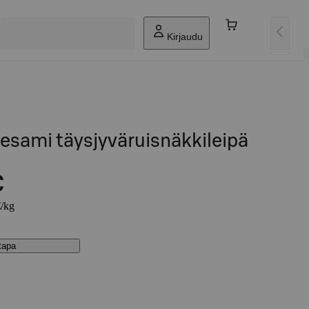
Kirjaudu
esami täysjyväruisnäkkileipä
€
€/kg
stapa