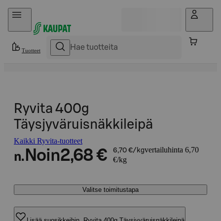
Hyppää sisältöön
Tuotteet
Ryvita 400g
Täysjyväruisnäkkileipä
Kaikki Ryvita-tuotteet
vertailuhinta 6,70
Noin
2,68 €
6,70 €/kg
n.
€/kg
Valitse toimitustapa
Lisää suosikkeihin, Ryvita 400g Täysjyväruisnäkkileipä