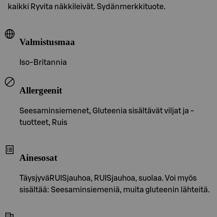
kaikki Ryvita näkkileivät. Sydänmerkkituote.
Valmistusmaa
Iso-Britannia
Allergeenit
Seesaminsiemenet, Gluteenia sisältävät viljat ja -
tuotteet, Ruis
Ainesosat
TäysjyväRUISjauhoa, RUISjauhoa, suolaa. Voi myös
sisältää: Seesaminsiemeniä, muita gluteenin lähteitä.