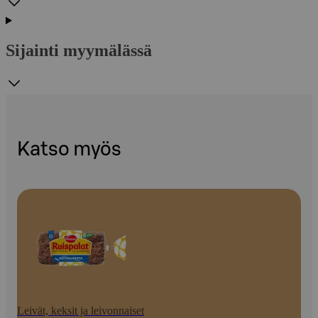
Sijainti myymälässä
Katso myös
Leivät, keksit ja leivonnaiset