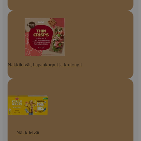
Näkkileivät, hapankorput ja krutongit
Näkkileivät