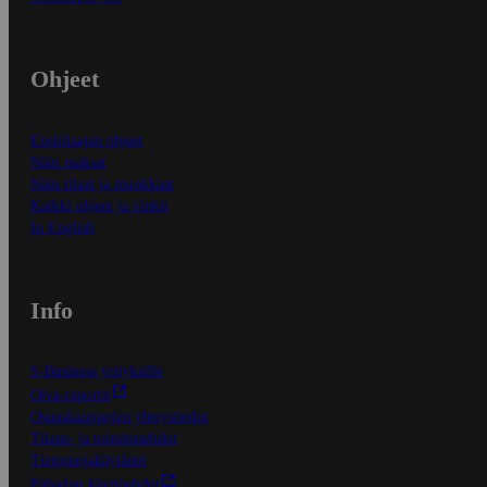
Ohjeet
Ensitilaajan ohjeet
Näin maksat
Näin tilaat ja muokkaat
Kaikki ohjeet ja vinkit
In English
Info
S-Business yrityksille
Oiva-raportit
Osuuskauppojen yhteystiedot
Tilaus- ja toimitusehdot
Tietosuojakäytäntö
Palvelun käyttöehdot