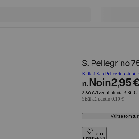
S. Pellegrino 7
Kaikki San Pellegrino -tuotte
Noin
2,95 
n.
vertailuhinta 3,80 €/l
3,80 €/l
Sisältää pantin 0,10 €
Valitse toimitu
Lisää
suosikkeihin,