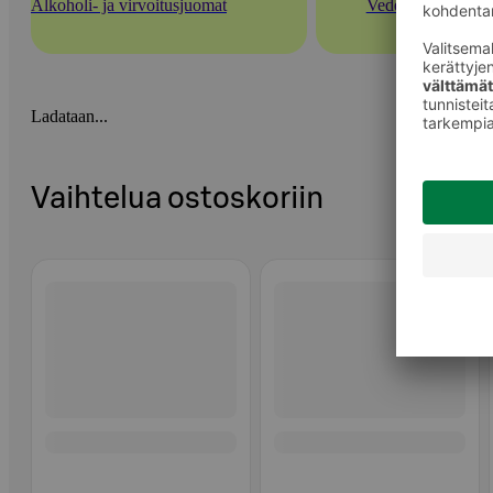
Alkoholi- ja virvoitusjuomat
Vedet
Ladataan...
Vaihtelua ostoskoriin
Ohita listaus