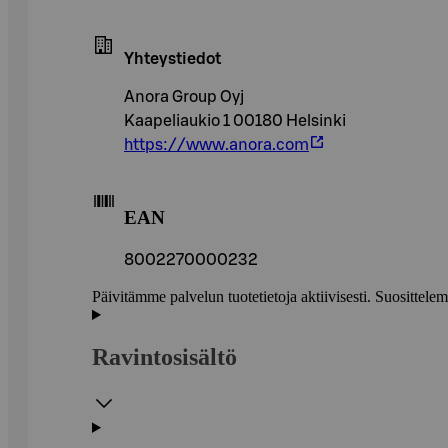
Yhteystiedot
Anora Group Oyj
Kaapeliaukio 1 00180 Helsinki
https://www.anora.com
EAN
8002270000232
Päivitämme palvelun tuotetietoja aktiivisesti. Suositte
Ravintosisältö