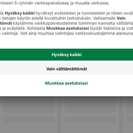
Kivennäisvedet