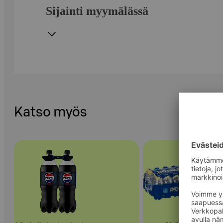
Sijainti myymälässä
Katso myös