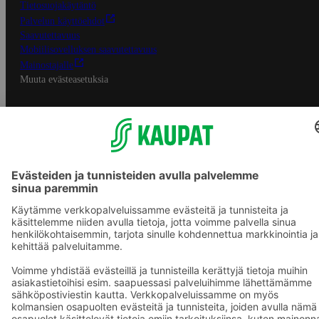
Tietosuojakäytäntö
Palvelun käyttöehdot
Saavutettavuus
Mobiilisovelluksen saavutettavuus
Mainostajalle
Muuta evästeasetuksia
S-ryhmän palvelut
S-ryhmä
Asiakasomistajuus
Yhteishyvä Ruoka -sovellus
S-ostoslista -sovellus
Prisma.fi
Sokos.fi
S-Pankki
Yhteishyvä
Sokos Hotels
Raflaamo