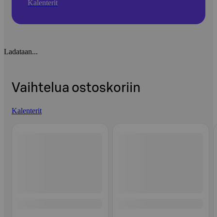
Kalenterit
Ladataan...
Vaihtelua ostoskoriin
Kalenterit
Ohita listaus