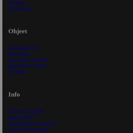
Myymälät
Asiakaspalvelu
Ohjeet
Ensitilaajan ohjeet
Näin maksat
Näin tilaat ja muokkaat
Kaikki ohjeet ja vinkit
In English
Info
S-Business yrityksille
Oiva-raportit
Osuuskauppojen yhteystiedot
Tilaus- ja toimitusehdot