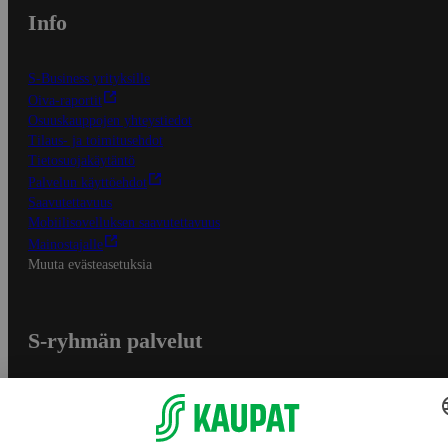
Info
S-Business yrityksille
Oiva-raportit
Osuuskauppojen yhteystiedot
Tilaus- ja toimitusehdot
Tietosuojakäytäntö
Palvelun käyttöehdot
Saavutettavuus
Mobiilisovelluksen saavutettavuus
Mainostajalle
Muuta evästeasetuksia
S-ryhmän palvelut
S-ryhmä
Asiakasomistajuus
Yhteishyvä Ruoka -sovellus