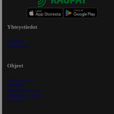
Yhteystiedot
Myymälät
Asiakaspalvelu
Ohjeet
Ensitilaajan ohjeet
Näin maksat
Näin tilaat ja muokkaat
Kaikki ohjeet ja vinkit
In English