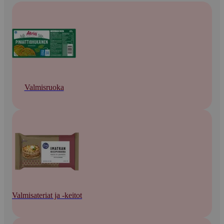
Valmisruoka
Valmisateriat ja -keitot