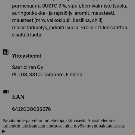
parmesaaniJUUSTO 3 %, sipuli, liemivalmiste (suola,
auringonkukka- ja rapsiöljy, aromit, mausteet),
mausteet (mm. valkosipuli, basilika, chili),
maissitärkkelys, jodioitu suola. Broilerinfilee saattaa
sisältää luuta.
Yhteystiedot
Saarioinen Oy
PL 108, 33101 Tampere, Finland
EAN
6412000033676
Päivitämme palvelun tuotetietoja aktiivisesti. Suosittelemme
kuitenkin tarkistamaan ainesosat aina myös myyntipakkauksesta.