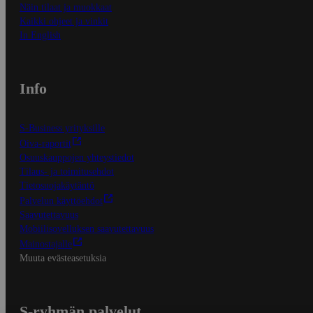
Näin tilaat ja muokkaat
Kaikki ohjeet ja vinkit
In English
Info
S-Business yrityksille
Oiva-raportit
Osuuskauppojen yhteystiedot
Tilaus- ja toimitusehdot
Tietosuojakäytäntö
Palvelun käyttöehdot
Saavutettavuus
Mobiilisovelluksen saavutettavuus
Mainostajalle
Muuta evästeasetuksia
S-ryhmän palvelut