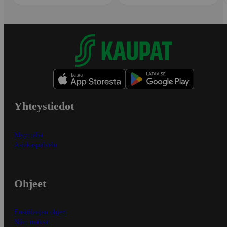
Yhteystiedot
Myymälät
Asiakaspalvelu
Ohjeet
Ensitilaajan ohjeet
Näin maksat