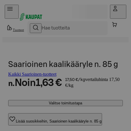
Hyppää sisältöön
Tuotteet
Saarioinen kaalikääryle n. 85 g
Kaikki Saarioinen-tuotteet
vertailuhinta 17,50
Noin
1,63 €
17,50 €/kg
n.
€/kg
Valitse toimitustapa
Lisää suosikkeihin, Saarioinen kaalikääryle n. 85 g