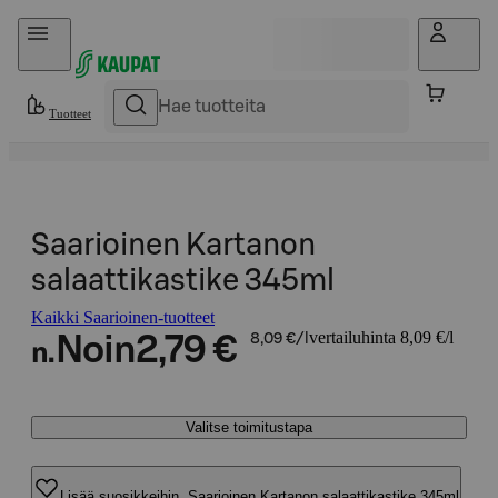
Hyppää sisältöön
Tuotteet
Saarioinen Kartanon
salaattikastike 345ml
Kaikki Saarioinen-tuotteet
vertailuhinta 8,09 €/l
Noin
2,79 €
8,09 €/l
n.
Valitse toimitustapa
Lisää suosikkeihin, Saarioinen Kartanon salaattikastike 345ml