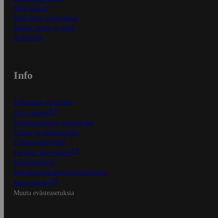
Näin maksat
Näin tilaat ja muokkaat
Kaikki ohjeet ja vinkit
In English
Info
S-Business yrityksille
Oiva-raportit
Osuuskauppojen yhteystiedot
Tilaus- ja toimitusehdot
Tietosuojakäytäntö
Palvelun käyttöehdot
Saavutettavuus
Mobiilisovelluksen saavutettavuus
Mainostajalle
Muuta evästeasetuksia