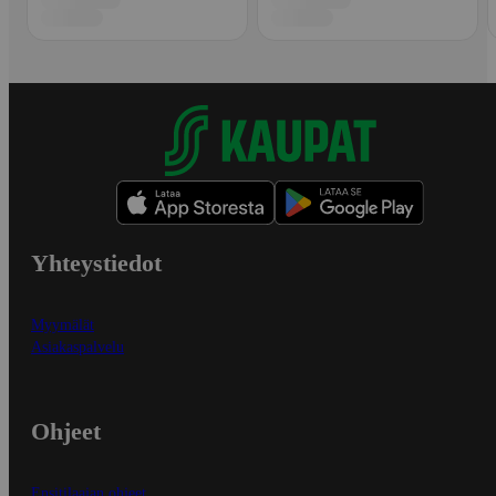
Yhteystiedot
Myymälät
Asiakaspalvelu
Ohjeet
Ensitilaajan ohjeet