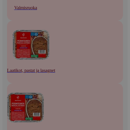
Valmisruoka
Laatikot, pastat ja lasagnet