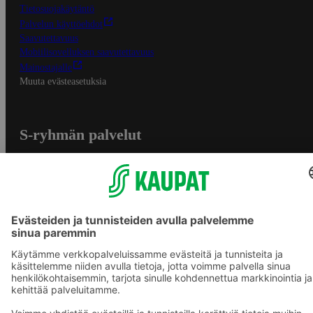
Tietosuojakäytäntö
Palvelun käyttöehdot
Saavutettavuus
Mobiilisovelluksen saavutettavuus
Mainostajalle
Muuta evästeasetuksia
S-ryhmän palvelut
S-ryhmä
Asiakasomistajuus
Yhteishyvä Ruoka -sovellus
S-ostoslista -sovellus
Prisma.fi
Sokos.fi
S-Pankki
Yhteishyvä
Sokos Hotels