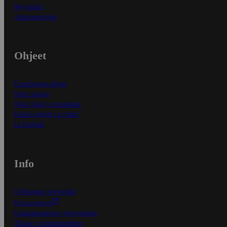
Myymälät
Asiakaspalvelu
Ohjeet
Ensitilaajan ohjeet
Näin maksat
Näin tilaat ja muokkaat
Kaikki ohjeet ja vinkit
In English
Info
S-Business yrityksille
Oiva-raportit
Osuuskauppojen yhteystiedot
Tilaus- ja toimitusehdot