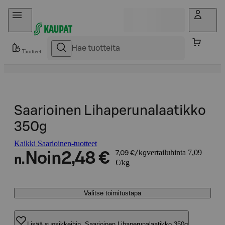
Hyppää sisältöön
Tuotteet
Saarioinen Lihaperunalaatikko
350g
Kaikki Saarioinen-tuotteet
vertailuhinta 7,09
Noin
2,48 €
7,09 €/kg
n.
€/kg
Valitse toimitustapa
Lisää suosikkeihin, Saarioinen Lihaperunalaatikko 350g