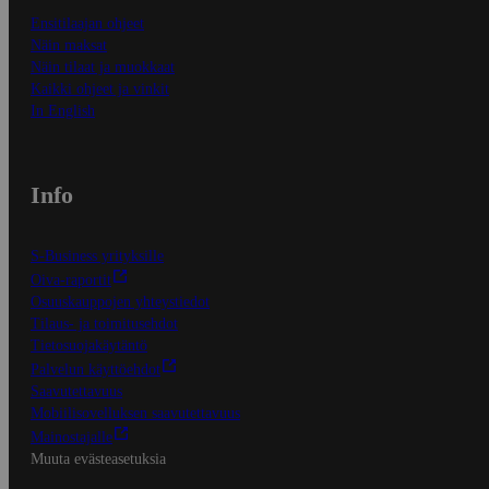
Ensitilaajan ohjeet
Näin maksat
Näin tilaat ja muokkaat
Kaikki ohjeet ja vinkit
In English
Info
S-Business yrityksille
Oiva-raportit
Osuuskauppojen yhteystiedot
Tilaus- ja toimitusehdot
Tietosuojakäytäntö
Palvelun käyttöehdot
Saavutettavuus
Mobiilisovelluksen saavutettavuus
Mainostajalle
Muuta evästeasetuksia