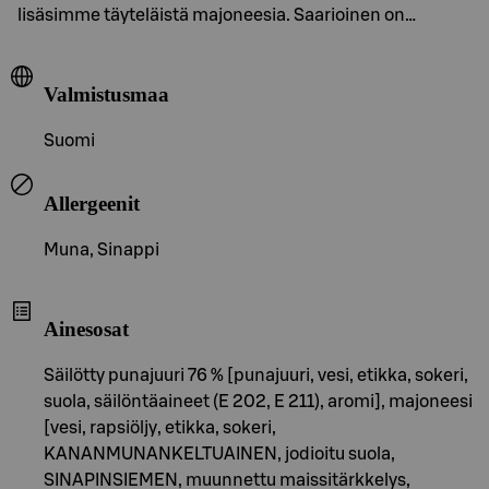
lisäsimme täyteläistä majoneesia. Saarioinen on…
Valmistusmaa
Suomi
Allergeenit
Muna, Sinappi
Ainesosat
Säilötty punajuuri 76 % [punajuuri, vesi, etikka, sokeri,
suola, säilöntäaineet (E 202, E 211), aromi], majoneesi
[vesi, rapsiöljy, etikka, sokeri,
KANANMUNANKELTUAINEN, jodioitu suola,
SINAPINSIEMEN, muunnettu maissitärkkelys,