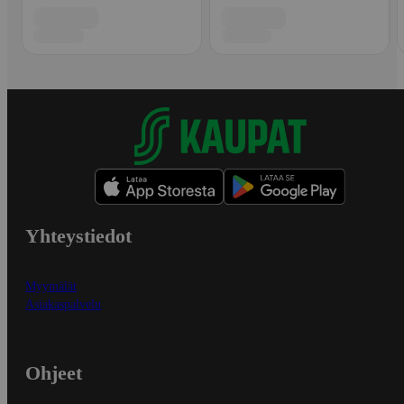
Yhteystiedot
Myymälät
Asiakaspalvelu
Ohjeet