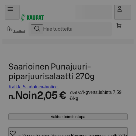
Hyppää sisältöön
Tuotteet
Saarioinen Punajuuri-
piparjuurisalaatti 270g
Kaikki Saarioinen-tuotteet
vertailuhinta 7,59
Noin
2,05 €
7,59 €/kg
n.
€/kg
Valitse toimitustapa
Lisää suosikkeihin, Saarioinen Punajuuri-piparjuurisalaatti 270g