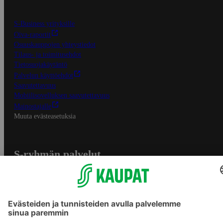
S-Business yrityksille
Oiva-raportit
Osuuskauppojen yhteystiedot
Tilaus- ja toimitusehdot
Tietosuojakäytäntö
Palvelun käyttöehdot
Saavutettavuus
Mobiilisovelluksen saavutettavuus
Mainostajalle
Muuta evästeasetuksia
S-ryhmän palvelut
S-ryhmä
Asiakasomistajuus
Yhteishyvä Ruoka -sovellus
S-ostoslista -sovellus