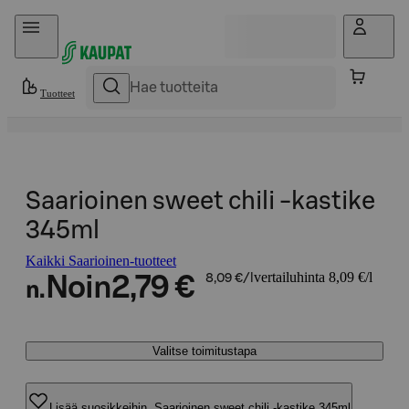
Hyppää sisältöön
Tuotteet
Saarioinen sweet chili -kastike
345ml
Kaikki Saarioinen-tuotteet
vertailuhinta 8,09 €/l
Noin
2,79 €
8,09 €/l
n.
Valitse toimitustapa
Lisää suosikkeihin, Saarioinen sweet chili -kastike 345ml