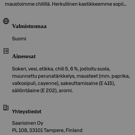
maustoimme chilillä. Herkullinen kastikkeemme sopii…
Valmistusmaa
Suomi
Ainesosat
Sokeri, vesi, etikka, chili 5, 6 %, jodioitu suola,
muunnettu perunatärkkelys, mausteet (mm. paprika,
valkosipuli, cayenne), sakeuttamisaine (E 415),
säilöntäaine (E 202), aromi.
Yhteystiedot
Saarioinen Oy
PL 108, 33101 Tampere, Finland