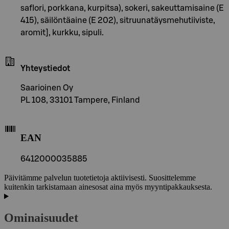
saflori, porkkana, kurpitsa), sokeri, sakeuttamisaine (E
415), säilöntäaine (E 202), sitruunatäysmehutiiviste,
aromit], kurkku, sipuli.
Yhteystiedot
Saarioinen Oy
PL 108, 33101 Tampere, Finland
EAN
6412000035885
Päivitämme palvelun tuotetietoja aktiivisesti. Suosittelemme
kuitenkin tarkistamaan ainesosat aina myös myyntipakkauksesta.
Ominaisuudet