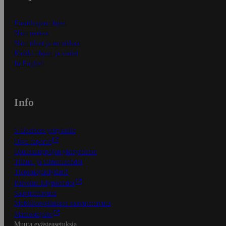
Ensitilaajan ohjeet
Näin maksat
Näin tilaat ja muokkaat
Kaikki ohjeet ja vinkit
In English
Info
S-Business yrityksille
Oiva-raportit
Osuuskauppojen yhteystiedot
Tilaus- ja toimitusehdot
Tietosuojakäytäntö
Palvelun käyttöehdot
Saavutettavuus
Mobiilisovelluksen saavutettavuus
Mainostajalle
Muuta evästeasetuksia