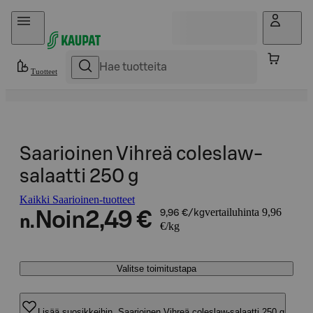
Hyppää sisältöön
Tuotteet
Saarioinen Vihreä coleslaw-
salaatti 250 g
Kaikki Saarioinen-tuotteet
vertailuhinta 9,96
Noin
2,49 €
9,96 €/kg
n.
€/kg
Valitse toimitustapa
Lisää suosikkeihin, Saarioinen Vihreä coleslaw-salaatti 250 g