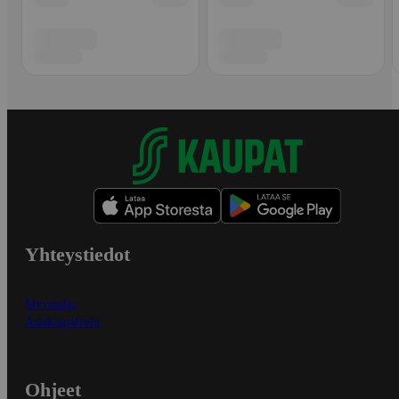
Yhteystiedot
Myymälät
Asiakaspalvelu
Ohjeet