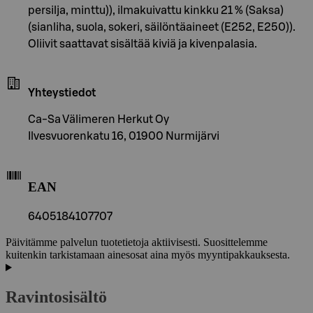
persilja, minttu)), ilmakuivattu kinkku 21 % (Saksa)
(sianliha, suola, sokeri, säilöntäaineet (E252, E250)).
Oliivit saattavat sisältää kiviä ja kivenpalasia.
Yhteystiedot
Ca-Sa Välimeren Herkut Oy
Ilvesvuorenkatu 16, 01900 Nurmijärvi
EAN
6405184107707
Päivitämme palvelun tuotetietoja aktiivisesti. Suosittelemme
kuitenkin tarkistamaan ainesosat aina myös myyntipakkauksesta.
Ravintosisältö