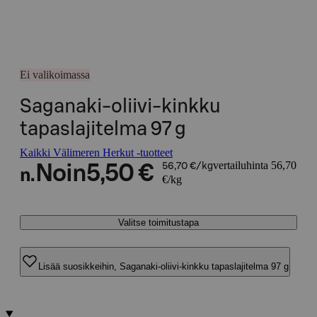
Ei valikoimassa
Saganaki-oliivi-kinkku
tapaslajitelma 97 g
Kaikki Välimeren Herkut -tuotteet
vertailuhinta 56,70
Noin
5,50 €
56,70 €/kg
n.
€/kg
Valitse toimitustapa
Lisää suosikkeihin, Saganaki-oliivi-kinkku tapaslajitelma 97 g