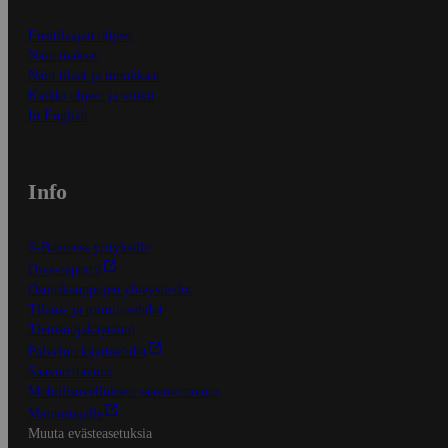
Ensitilaajan ohjeet
Näin maksat
Näin tilaat ja muokkaat
Kaikki ohjeet ja vinkit
In English
Info
S-Business yrityksille
Oiva-raportit
Osuuskauppojen yhteystiedot
Tilaus- ja toimitusehdot
Tietosuojakäytäntö
Palvelun käyttöehdot
Saavutettavuus
Mobiilisovelluksen saavutettavuus
Mainostajalle
Muuta evästeasetuksia