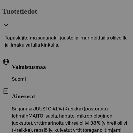
Tuotetiedot
Tapaslajitelma saganaki-juustolla, marinoiduilla oliiveilla
ja ilmakuivatulla kinkulla.
Valmistusmaa
Suomi
Ainesosat
Saganaki JUUSTO 41 % (Kreikka) (pastöroitu
lehmänMAITO, suola, hapate, mikrobiologinen
juoksute), yrttimarinoitu vihreä oliivi 38 % (vihreä oliivi
(Kreikka), rapsiöljy, kuivatut yrtit (oregano, timjami,