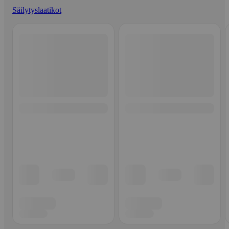
Säilytyslaatikot
Ohita listaus