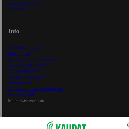
Kaikki ohjeet ja vinkit
In English
Info
S-Business yrityksille
Oiva-raportit
Osuuskauppojen yhteystiedot
Tilaus- ja toimitusehdot
Tietosuojakäytäntö
Palvelun käyttöehdot
Saavutettavuus
Mobiilisovelluksen saavutettavuus
Mainostajalle
Muuta evästeasetuksia
S-ryhmän palvelut