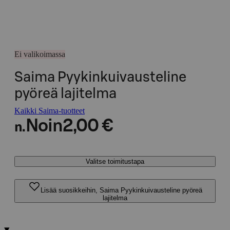
Ei valikoimassa
Saima Pyykinkuivausteline
pyöreä lajitelma
Kaikki Saima-tuotteet
Noin
2,00 €
n.
Valitse toimitustapa
Lisää suosikkeihin, Saima Pyykinkuivausteline pyöreä
lajitelma