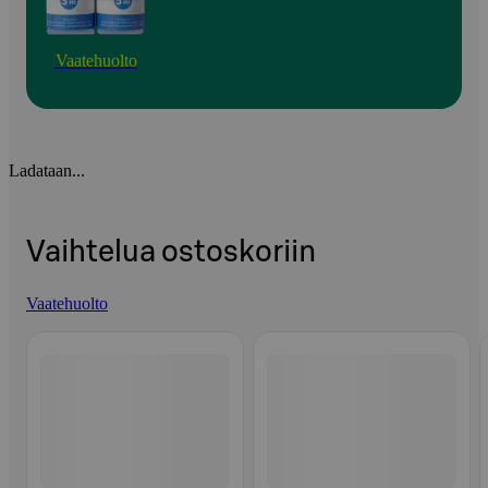
Vaatehuolto
Ladataan...
Vaihtelua ostoskoriin
Vaatehuolto
Ohita listaus