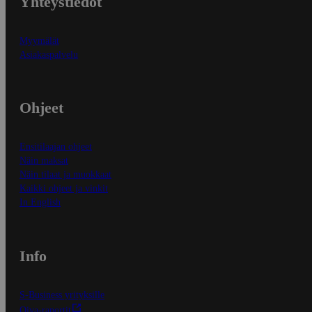
Yhteystiedot
Myymälät
Asiakaspalvelu
Ohjeet
Ensitilaajan ohjeet
Näin maksat
Näin tilaat ja muokkaat
Kaikki ohjeet ja vinkit
In English
Info
S-Business yrityksille
Oiva-raportit