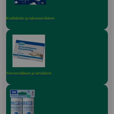
Kodinhoito ja taloustarvikkeet
Siivousvälineet ja tarvikkeet