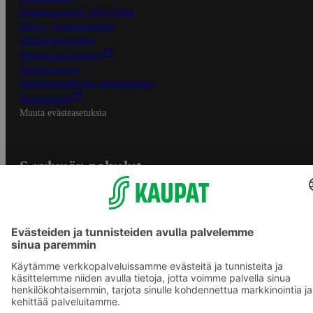
Osuuskauppojen yhteystiedot
Tilaus- ja toimitusehdot
Tietosuojakäytäntö
Palvelun käyttöehdot
Saavutettavuus
Mobiilisovelluksen saavutettavuus
Mainostajalle
Muuta evästeasetuksia
S-ryhmän palvelut
S-ryhmä
Asiakasomistajuus
Yhteishyvä Ruoka -sovellus
S-ostoslista -sovellus
Prisma.fi
Sokos.fi
S-Pankki