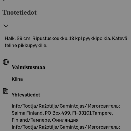
Tuotetiedot
Halk. 29 cm. Ripustuskoukku. 13 kpl pyykkipoikia. Kätevä
teline pikkupyykille.
Valmistusmaa
Kiina
Yhteystiedot
Info/Tootja/Ražotājs/Gamintojas/ Изготовитель:
Saima Finland, PO Box 499, FI-33101 Tampere,
Finland/Тампере, Финляндия
Info/Tootja/Ražotājs/Gamintojas/ Изготовитель: