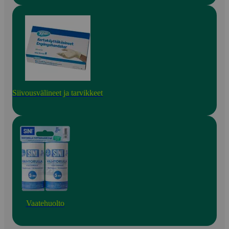
Siivousvälineet ja tarvikkeet
Vaatehuolto