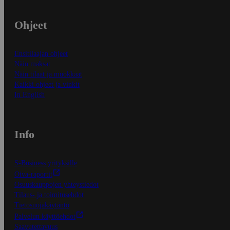
Ohjeet
Ensitilaajan ohjeet
Näin maksat
Näin tilaat ja muokkaat
Kaikki ohjeet ja vinkit
In English
Info
S-Business yrityksille
Oiva-raportit
Osuuskauppojen yhteystiedot
Tilaus- ja toimitusehdot
Tietosuojakäytäntö
Palvelun käyttöehdot
Saavutettavuus