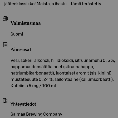
jääteeklassikko! Maista ja ihastu – tämä terästetty…
Valmistusmaa
Suomi
Ainesosat
Vesi, sokeri, alkoholi, hiilidioksidi, sitruunamehu 0, 5 %,
happamuudensäätöaineet (sitruunahappo,
natriumbikarbonaatti), luontaiset aromit (sis. kiniini),
mustateeuute 0, 24 %, säilöntäaine (kaliumsorbaatti).
Kofeiinia 5 mg / 100 ml.
Yhteystiedot
Saimaa Brewing Company