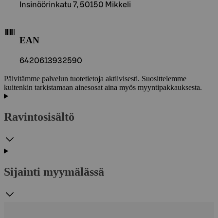
Insinöörinkatu 7, 50150 Mikkeli
EAN
6420613932590
Päivitämme palvelun tuotetietoja aktiivisesti. Suosittelemme
kuitenkin tarkistamaan ainesosat aina myös myyntipakkauksesta.
Ravintosisältö
Sijainti myymälässä