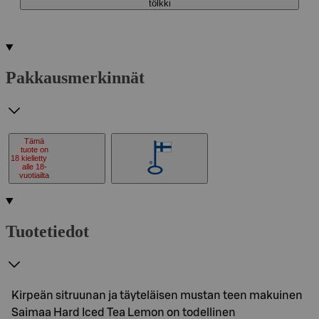
tölkki
Pakkausmerkinnät
Tämä
tuote on
18
kielletty
alle 18-
vuotiailta
Tuotetiedot
Kirpeän sitruunan ja täyteläisen mustan teen makuinen
Saimaa Hard Iced Tea Lemon on todellinen