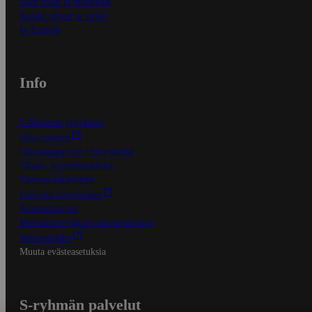
Näin tilaat ja muokkaat
Kaikki ohjeet ja vinkit
In English
Info
S-Business yrityksille
Oiva-raportit
Osuuskauppojen yhteystiedot
Tilaus- ja toimitusehdot
Tietosuojakäytäntö
Palvelun käyttöehdot
Saavutettavuus
Mobiilisovelluksen saavutettavuus
Mainostajalle
Muuta evästeasetuksia
S-ryhmän palvelut