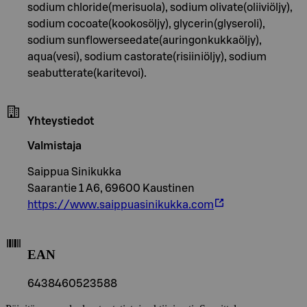
sodium chloride(merisuola), sodium olivate(oliiviöljy),
sodium cocoate(kookosöljy), glycerin(glyseroli),
sodium sunflowerseedate(auringonkukkaöljy),
aqua(vesi), sodium castorate(risiiniöljy), sodium
seabutterate(karitevoi).
Yhteystiedot
Valmistaja
Saippua Sinikukka
Saarantie 1 A6, 69600 Kaustinen
https://www.saippuasinikukka.com
EAN
6438460523588