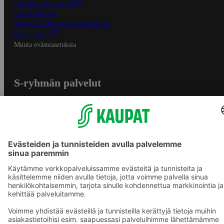
Palvelun käyttöehdot
Saavutettavuus
Mobiilisovelluksen saavutettavuus
Mainostajalle
Muuta evästeasetuksia
S-ryhmän palvelut
S-ryhmä
Asiakasomistajuus
Yhteishyvä Ruoka -sovellus
S-ostoslista -sovellus
Prisma.fi
Sokos.fi
S-Pankki
Yhteishyvä
Sokos Hotels
Raflaamo