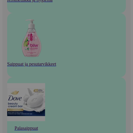
Saippuat ja pesutarvikkeet
Palasaippuat