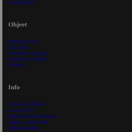
Asiakaspalvelu
Ohjeet
Ensitilaajan ohjeet
Näin maksat
Näin tilaat ja muokkaat
Kaikki ohjeet ja vinkit
In English
Info
S-Business yrityksille
Oiva-raportit
Osuuskauppojen yhteystiedot
Tilaus- ja toimitusehdot
Tietosuojakäytäntö