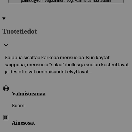
palmuöljytön, vegaaninen, 90g, valmistusmaa Suomi
Tuotetiedot
Saippua sisältää karkeaa merisuolaa. Kun käytät
saippuaa, merisuola "sulaa" ihollesi ja suolan kosteuttavat
ja desinfioivat ominaisuudet elvyttävät…
Valmistusmaa
Suomi
Ainesosat