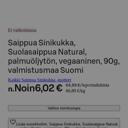
Ei valikoimassa
Saippua Sinikukka,
Suolasaippua Natural,
palmuöljytön, vegaaninen, 90g,
valmistusmaa Suomi
Kaikki Saippua Sinikukka -tuotteet
vertailuhinta
Noin
6,02 €
66,89 €/kg
n.
66,89 €/kg
Valitse toimitustapa
Lisää suosikkeihin, Saippua Sinikukka, Suolasaippua Natural,