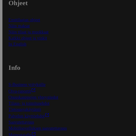
Ohjeet
Ensitilaajan ohjeet
Näin maksat
Näin tilaat ja muokkaat
Kaikki ohjeet ja vinkit
In English
Info
S-Business yrityksille
Oiva-raportit
Osuuskauppojen yhteystiedot
Tilaus- ja toimitusehdot
Tietosuojakäytäntö
Palvelun käyttöehdot
Saavutettavuus
Mobiilisovelluksen saavutettavuus
Mainostajalle