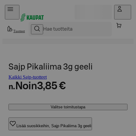
Hyppää sisältöön
Tuotteet
Sajp Pikaliima 3g geeli
Kaikki Sajp-tuotteet
Noin
3,85 €
n.
Valitse toimitustapa
Lisää suosikkeihin, Sajp Pikaliima 3g geeli