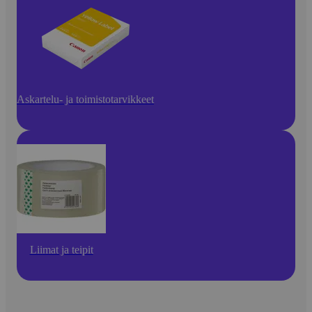
Askartelu- ja toimistotarvikkeet
Liimat ja teipit