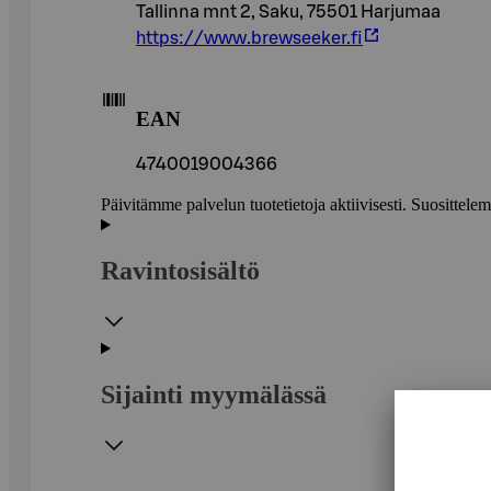
Tallinna mnt 2, Saku, 75501 Harjumaa
https://www.brewseeker.fi
EAN
4740019004366
Päivitämme palvelun tuotetietoja aktiivisesti. Suositte
Ravintosisältö
Sijainti myymälässä