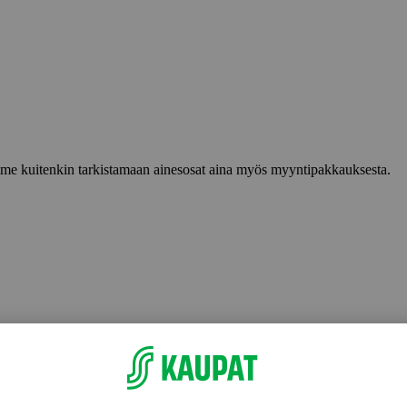
lemme kuitenkin tarkistamaan ainesosat aina myös myyntipakkauksesta.