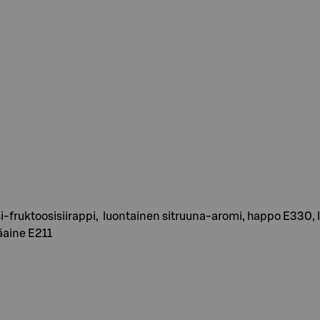
fruktoosisiirappi, luontainen sitruuna-aromi, happo E330,
äaine E211