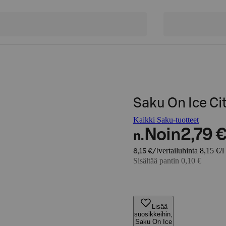
Saku On Ice Ci
Kaikki Saku-tuotteet
Noin
2,79 
n.
vertailuhinta 8,15 €/l
8,15 €/l
Sisältää pantin 0,10 €
Lisää
suosikkeihin,
Saku On Ice