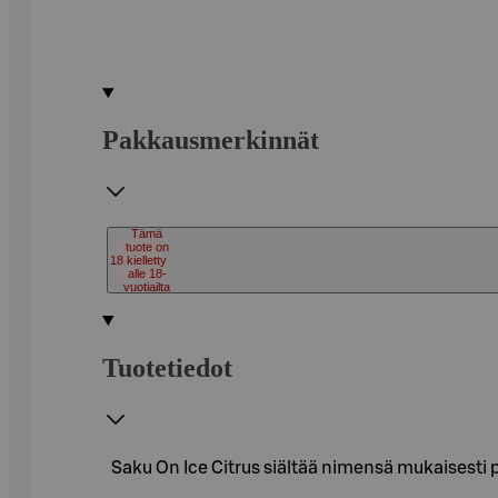
Pakkausmerkinnät
Tämä
tuote on
18
kielletty
alle 18-
vuotiailta
Tuotetiedot
Saku On Ice Citrus siältää nimensä mukaisesti 