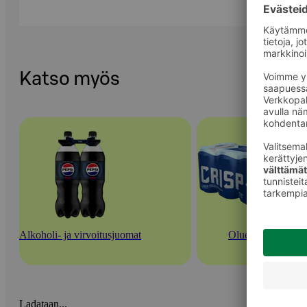
Katso myös
Alkoholi- ja virvoitusjuomat
Oluet
Ladataan...