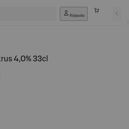
Kirjaudu
trus 4,0% 33cl
€