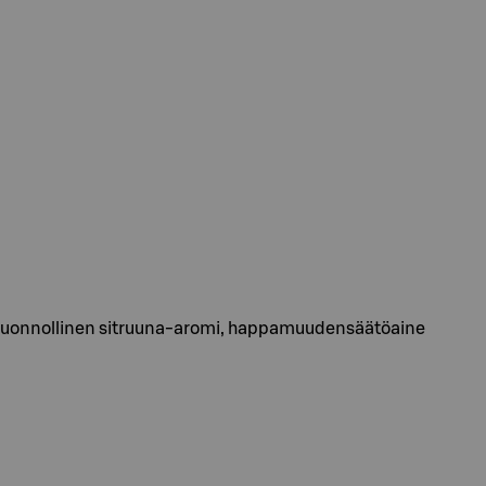
 luonnollinen sitruuna-aromi, happamuudensäätöaine