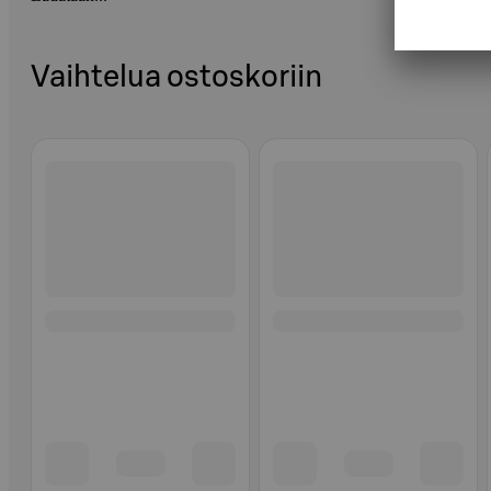
Vaihtelua ostoskoriin
Ohita listaus