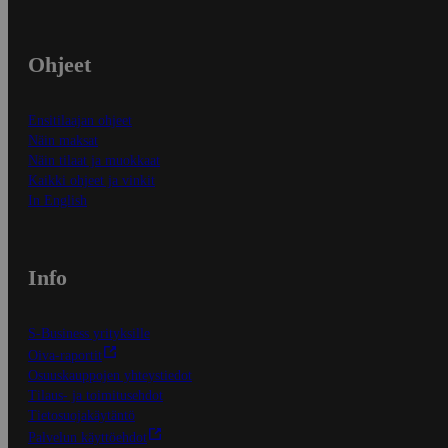
Ohjeet
Ensitilaajan ohjeet
Näin maksat
Näin tilaat ja muokkaat
Kaikki ohjeet ja vinkit
In English
Info
S-Business yrityksille
Oiva-raportit
Osuuskauppojen yhteystiedot
Tilaus- ja toimitusehdot
Tietosuojakäytäntö
Palvelun käyttöehdot