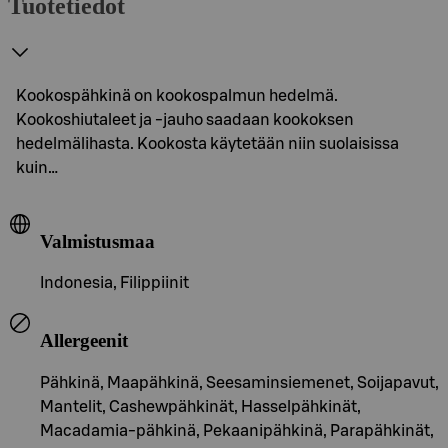
Tuotetiedot
Kookospähkinä on kookospalmun hedelmä.
Kookoshiutaleet ja -jauho saadaan kookoksen
hedelmälihasta. Kookosta käytetään niin suolaisissa
kuin…
Valmistusmaa
Indonesia, Filippiinit
Allergeenit
Pähkinä, Maapähkinä, Seesaminsiemenet, Soijapavut,
Mantelit, Cashewpähkinät, Hasselpähkinät,
Macadamia-pähkinä, Pekaanipähkinä, Parapähkinät,