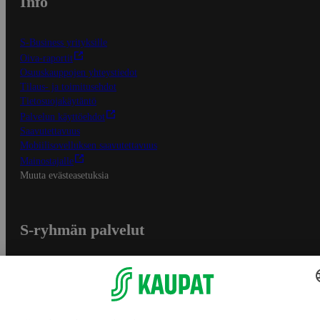
Info
S-Business yrityksille
Oiva-raportit
Osuuskauppojen yhteystiedot
Tilaus- ja toimitusehdot
Tietosuojakäytäntö
Palvelun käyttöehdot
Saavutettavuus
Mobiilisovelluksen saavutettavuus
Mainostajalle
Muuta evästeasetuksia
S-ryhmän palvelut
S-ryhmä
Asiakasomistajuus
Yhteishyvä Ruoka -sovellus
S-ostoslista -sovellus