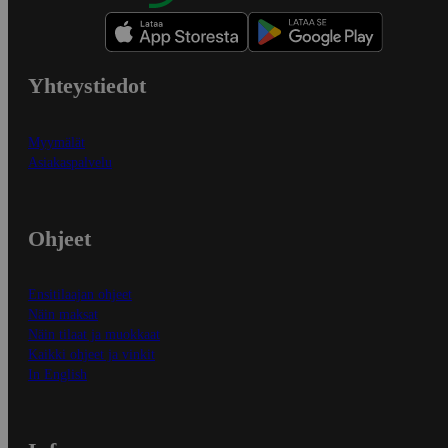
Yhteystiedot
Myymälät
Asiakaspalvelu
Ohjeet
Ensitilaajan ohjeet
Näin maksat
Näin tilaat ja muokkaat
Kaikki ohjeet ja vinkit
In English