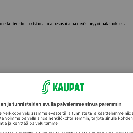
lemme kuitenkin tarkistamaan ainesosat aina myös myyntipakkauksesta.