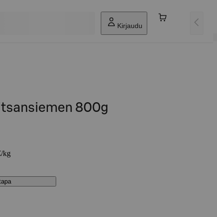
Kirjaudu
rpitsansiemen 800g
€/kg
stapa