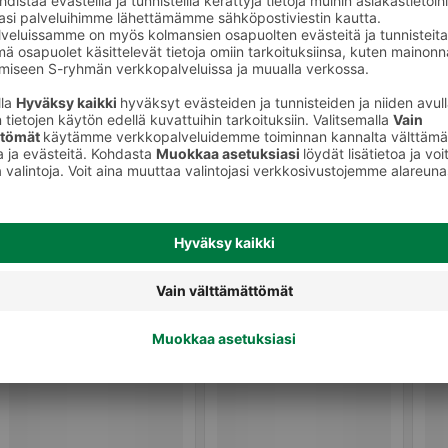
keet
Siemenet