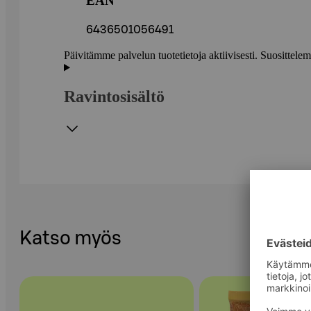
EAN
6436501056491
Päivitämme palvelun tuotetietoja aktiivisesti. Suositte
Ravintosisältö
Katso myös