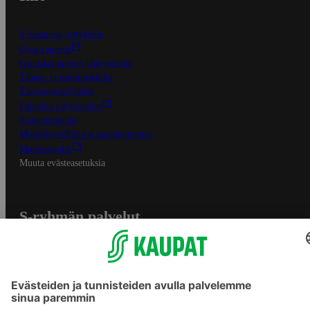
S-Business yrityksille
Oiva-raportit
Osuuskauppojen yhteystiedot
Tilaus- ja toimitusehdot
Tietosuojakäytäntö
Palvelun käyttöehdot
Saavutettavuus
Mobiilisovelluksen saavutettavuus
Mainostajalle
Muuta evästeasetuksia
S-ryhmän palvelut
S-ryhmä
Asiakasomistajuus
Yhteishyvä Ruoka -sovellus
S-ostoslista -sovellus