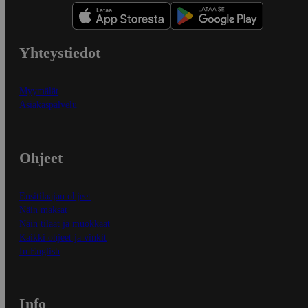
Yhteystiedot
Myymälät
Asiakaspalvelu
Ohjeet
Ensitilaajan ohjeet
Näin maksat
Näin tilaat ja muokkaat
Kaikki ohjeet ja vinkit
In English
Info