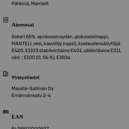
Pähkinä, Mantelit
Ainesosat
Sokeri 65%, aprikoosinsydän, glukoosisiirappi,
MANTELI, vesi, kasviöljy (rapsi), kosteudensäilyttäjä
E420, E1103 stabilointiaine E401, säilöntäaine E211,
väri: : E100 (0, 04 %), E160a.
Yhteystiedot
Mauste-Sallinen Oy
Emännänkatu 2-4
EAN
6436501000937