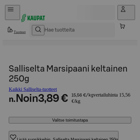
Hyppää sisältöön
Tuotteet
Salliselta Marsipaani keltainen
250g
Kaikki Salliselta-tuotteet
vertailuhinta 15,56
Noin
3,89 €
15,56 €/kg
n.
€/kg
Valitse toimitustapa
Lisää suosikkeihin, Salliselta Marsipaani keltainen 250g