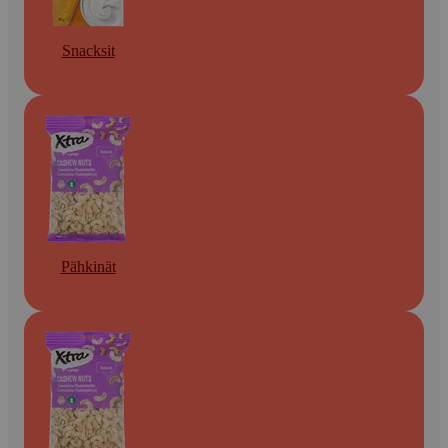
Snacksit
Pähkinät