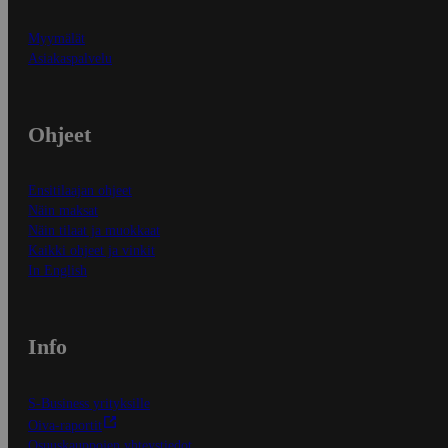
Myymälät
Asiakaspalvelu
Ohjeet
Ensitilaajan ohjeet
Näin maksat
Näin tilaat ja muokkaat
Kaikki ohjeet ja vinkit
In English
Info
S-Business yrityksille
Oiva-raportit
Osuuskauppojen yhteystiedot