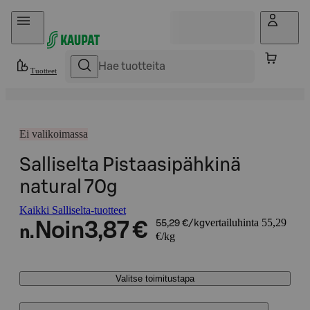
Hyppää sisältöön
Tuotteet
Ei valikoimassa
Salliselta Pistaasipähkinä
natural 70g
Kaikki Salliselta-tuotteet
vertailuhinta 55,29
Noin
3,87 €
55,29 €/kg
n.
€/kg
Valitse toimitustapa