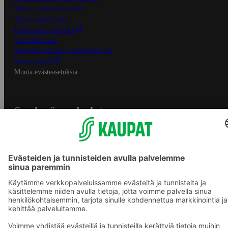
Tilaus- ja toimitusehdot
Tietosuojakäytäntö
Palvelun käyttöehdot
Saavutettavuus
Mobiilisovelluksen saavutettavuus
Mainostajalle
Muuta evästeasetuksia
S-ryhmän palvelut
S-ryhmä
Asiakasomistajuus
Yhteishyvä Ruoka -sovellus
S-ostoslista -sovellus
Prisma.fi
Sokos.fi
S-Pankki
Yhteishyvä