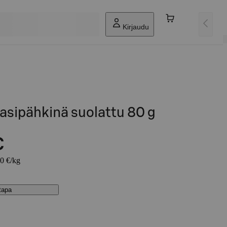
Kirjaudu
taasipähkinä suolattu 80 g
€
00 €/kg
stapa