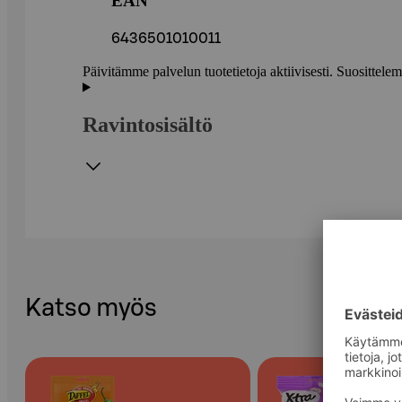
EAN
6436501010011
Päivitämme palvelun tuotetietoja aktiivisesti. Suositte
Ravintosisältö
Katso myös