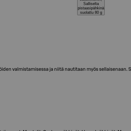
Salliselta
pistaasipähkinä
suolattu 80 g
löiden valmistamisessa ja niitä nautitaan myös sellaisenaan. 