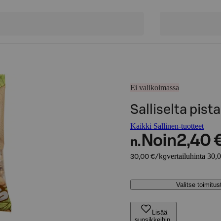
Ei valikoimassa
Salliselta pis
Kaikki Sallinen-tuotteet
Noin
2,40 
n.
vertailuhinta 30,
30,00 €/kg
Valitse toimitu
Lisää
suosikkeihin,