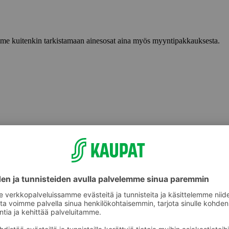
lemme kuitenkin tarkistamaan ainesosat aina myös myyntipakkauksesta.