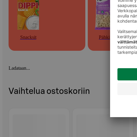
Snacksit
Pähkinät
Ladataan...
Vaihtelua ostoskoriin
Ohita listaus